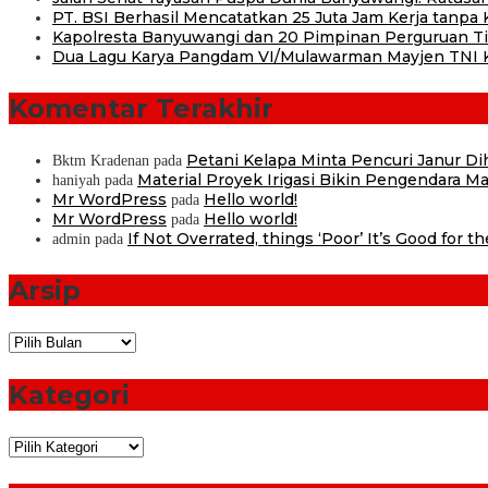
PT. BSI Berhasil Mencatatkan 25 Juta Jam Kerja tanpa K
Kapolresta Banyuwangi dan 20 Pimpinan Perguruan Tin
Dua Lagu Karya Pangdam VI/Mulawarman Mayjen TNI Kr
Komentar Terakhir
Petani Kelapa Minta Pencuri Janur D
Bktm Kradenan
pada
Material Proyek Irigasi Bikin Pengendara Mat
haniyah
pada
Mr WordPress
Hello world!
pada
Mr WordPress
Hello world!
pada
If Not Overrated, things ‘Poor’ It’s Good for t
admin
pada
Arsip
Arsip
Kategori
Kategori