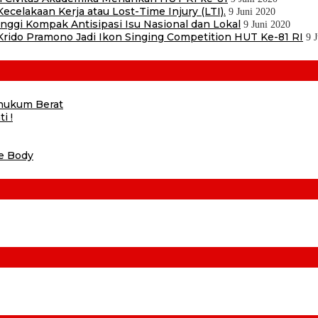
ecelakaan Kerja atau Lost-Time Injury (LTI).
9 Juni 2020
ggi Kompak Antisipasi Isu Nasional dan Lokal
9 Juni 2020
ido Pramono Jadi Ikon Singing Competition HUT Ke-81 RI
9 
ihukum Berat
i !
he Body