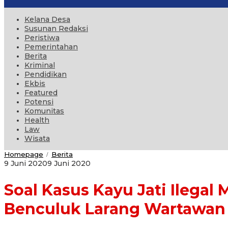
Kelana Desa
Susunan Redaksi
Peristiwa
Pemerintahan
Berita
Kriminal
Pendidikan
Ekbis
Featured
Potensi
Komunitas
Health
Law
Wisata
Soal
Homepage
Berita
/
Kasus
oleh
9 Juni 2020
9 Juni 2020
Kayu
administrator
Jati
Soal Kasus Kayu Jati Ilega
Ilegal
Milik
Oknum
Benculuk Larang Wartawan
Perhutani,
Pegawai
Djawatan