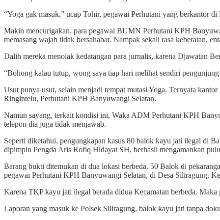
“Yoga gak masuk,” ucap Tohir, pegawai Perhutani yang berkantor di
Makin mencurigakan, para pegawai BUMN Perhutani KPH Banyuwang
memasang wajah tidak bersahabat. Nampak sekali rasa keberatan, en
Dalih mereka menolak kedatangan para jurnalis, karena Djawatan Be
“Bohong kalau tutup, wong saya tiap hari melihat sendiri pengunjung 
Usut punya usut, selain menjadi tempat mutasi Yoga. Ternyata kant
Ringintelu, Perhutani KPH Banyuwangi Selatan.
Namun sayang, terkait kondisi ini, Waka ADM Perhutani KPH Banyuwa
telepon dia juga tidak menjawab.
Seperti diketahui, pengungkapan kasus 80 balok kayu jati ilegal di 
dipimpin Pengda Aris Rofiq Hidayat SH, berhasil mengamankan puluh
Barang bukti ditemukan di dua lokasi berbeda. 50 Balok di pekara
pegawai Perhutani KPH Banyuwangi Selatan, di Desa Siliragung, Ke
Karena TKP kayu jati ilegal berada didua Kecamatan berbeda. Maka 
Laporan yang masuk ke Polsek Siliragung, balok kayu jati tanpa d