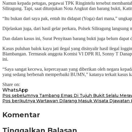
Namun kepada petugas, pegawai TPK Ringintelu tersebut membantah ji
Siliragung. Tapi, saat ditunjukan Nota Angkut dan barang bukti, Katim
“Itu bukan dari saya pak, entah itu didapat (Yoga) dari mana,” un
Dijelaskan juga, dari hasil gelar perkara, Polsek Siliragung langsung
Dan dalam kasus ini, Surat Penyitaan barang bukti juga belum dapat d
Kasus puluhan balok kayu jati ilegal yang disinyalir hasil ilegal l
Blambangan. Termasuk anggota Komisi VI DPR RI, Sonny T Danapar
ini.
“Saya sangat kecewa, kepercayaan yang diberikan oleh negara kepa
yang sedang berbenah memperbaiki BUMN,” katanya terkait kasus ka
Share on:
WhatsApp
Navigasi
Pos sebelumnya
Tambang Emas Di Tujuh Bukit Selalu Mera
Pos berikutnya
Wartawan Dilarang Masuk Wisata Djawatan K
pos
Komentar
Tinggalkan Balasan