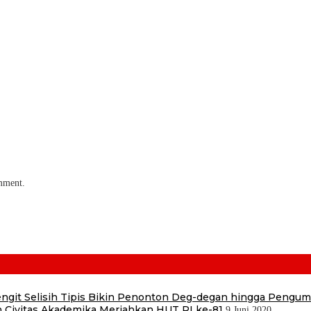
omment.
 Sengit Selisih Tipis Bikin Penonton Deg-degan hingga Pengu
 Civitas Akademika Meriahkan HUT RI ke-81
9 Juni 2020