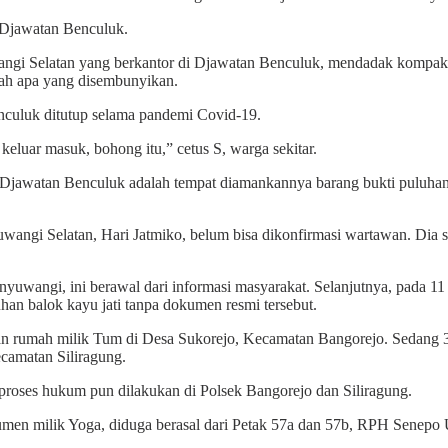
 Djawatan Benculuk.
i Selatan yang berkantor di Djawatan Benculuk, mendadak kompak 
tah apa yang disembunyikan.
nculuk ditutup selama pandemi Covid-19.
keluar masuk, bohong itu,” cetus S, warga sekitar.
or Djawatan Benculuk adalah tempat diamankannya barang bukti puluhan
ngi Selatan, Hari Jatmiko, belum bisa dikonfirmasi wartawan. Dia s
Banyuwangi, ini berawal dari informasi masyarakat. Selanjutnya, pada
an balok kayu jati tanpa dokumen resmi tersebut.
ngan rumah milik Tum di Desa Sukorejo, Kecamatan Bangorejo. Sedang
camatan Siliragung.
proses hukum pun dilakukan di Polsek Bangorejo dan Siliragung.
okumen milik Yoga, diduga berasal dari Petak 57a dan 57b, RPH Sene