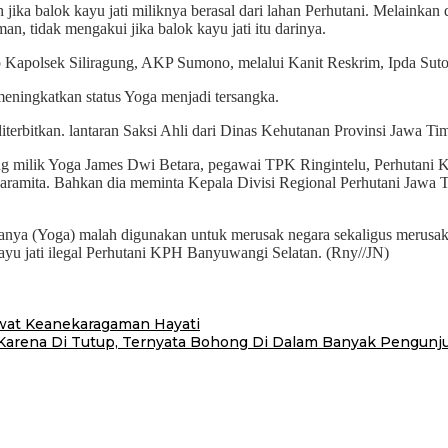
ka balok kayu jati miliknya berasal dari lahan Perhutani. Melainkan 
an, tidak mengakui jika balok kayu jati itu darinya.
gkap Kapolsek Siliragung, AKP Sumono, melalui Kanit Reskrim, Ipda S
 meningkatkan status Yoga menjadi tersangka.
iterbitkan. lantaran Saksi Ahli dari Dinas Kehutanan Provinsi Jawa Tim
ogging milik Yoga James Dwi Betara, pegawai TPK Ringintelu, Perhutan
amita. Bahkan dia meminta Kepala Divisi Regional Perhutani Jawa 
danya (Yoga) malah digunakan untuk merusak negara sekaligus merusak
yu jati ilegal Perhutani KPH Banyuwangi Selatan. (Rny//JN)
wat Keanekaragaman Hayati
arena Di Tutup, Ternyata Bohong Di Dalam Banyak Pengunju