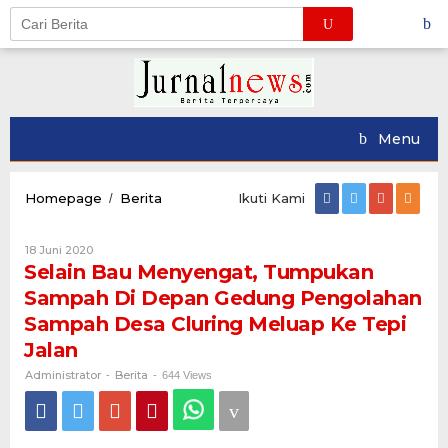
Skip
to
content
Menu
Selain
Homepage
Berita
Ikuti Kami
/
Bau
Menyengat,
Oleh
18 Juni 2020
Tumpukan
Administrator
Selain Bau Menyengat, Tumpukan
Sampah
Di
Sampah Di Depan Gedung Pengolahan
Depan
Sampah Desa Cluring Meluap Ke Tepi
Gedung
Pengolahan
Jalan
Sampah
Administrator
Berita
-
-
Desa
644 Views
Cluring
Meluap
Ke