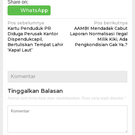
Share on:
WhatsApp
Navigasi
Pos sebelumnya
Pos berikutnya
Kartu Penduduk PR
AAMBI Mendadak Cabut
pos
Diduga Perusak Kantor
Laporan Normalisasi Ilegal
Dispendukcapil,
Milik Kiki, Ada
Bertuliskan Tempat Lahir
Pengkondisian Gak Ya..?
‘Kapal Laut’
Komentar
Tinggalkan Balasan
Alamat surel Anda tidak akan dipublikasikan.
Ruas yang wajib ditandai
*