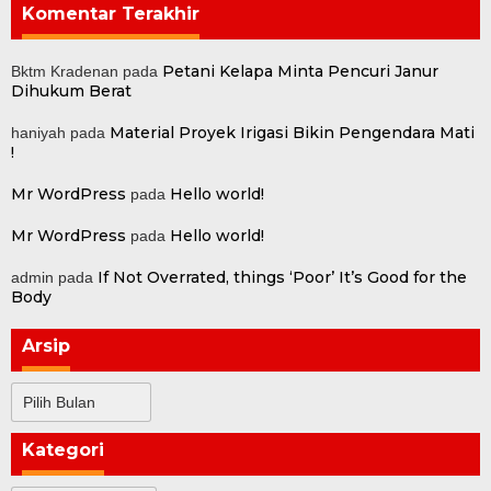
Komentar Terakhir
Petani Kelapa Minta Pencuri Janur
Bktm Kradenan
pada
Dihukum Berat
Material Proyek Irigasi Bikin Pengendara Mati
haniyah
pada
!
Mr WordPress
Hello world!
pada
Mr WordPress
Hello world!
pada
If Not Overrated, things ‘Poor’ It’s Good for the
admin
pada
Body
Arsip
Arsip
Kategori