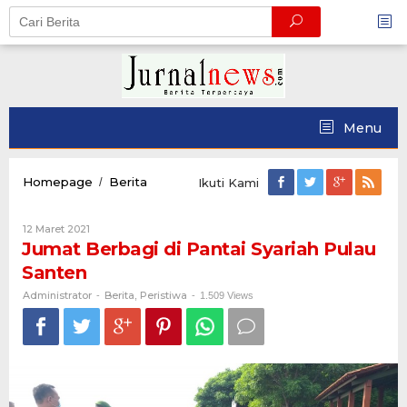
Skip
to
content
Menu
Jumat
Homepage
Berita
/
Ikuti Kami
Berbagi
di
Oleh
12 Maret 2021
Pantai
Administrator
Jumat Berbagi di Pantai Syariah Pulau
Syariah
Pulau
Santen
Santen
Administrator
Berita
Peristiwa
-
,
-
1.509 Views