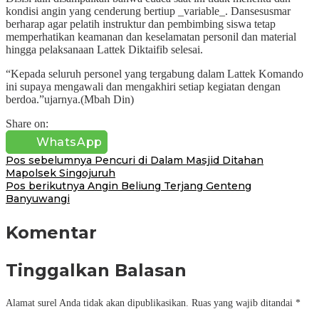
kondisi angin yang cenderung bertiup _variable_. Dansesusmar
berharap agar pelatih instruktur dan pembimbing siswa tetap
memperhatikan keamanan dan keselamatan personil dan material
hingga pelaksanaan Lattek Diktaifib selesai.
“Kepada seluruh personel yang tergabung dalam Lattek Komando
ini supaya mengawali dan mengakhiri setiap kegiatan dengan
berdoa.”ujarnya.(Mbah Din)
Share on:
WhatsApp
Navigasi
Pos sebelumnya
Pencuri di Dalam Masjid Ditahan
Mapolsek Singojuruh
pos
Pos berikutnya
Angin Beliung Terjang Genteng
Banyuwangi
Komentar
Tinggalkan Balasan
Alamat surel Anda tidak akan dipublikasikan.
Ruas yang wajib ditandai
*