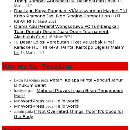
Tinggi Kompak Antisipasi Isu Nasional dan Lokal
18
Maret 2021
Dua Lagu Karya Pangdam VI/Mulawarman Mayjen TNI
Krido Pramono Jadi Ikon Singing Competition HUT
Ke-81 RI
18 Maret 2021
Drama Adu Penalti! Wongsotuwo FC Tumbangkan
Tuan Rumah, Resmi Juara Open Tournament
Alasbuluh Cup I
18 Maret 2021
10 Besar Lolos! Perebutan Tiket Ke Babak Final
Karaoke HUT RI ke-81 Pantai Kalitopo Digelar Malam
Ini
18 Maret 2021
Komentar Terakhir
Petani Kelapa Minta Pencuri Janur
Bktm Kradenan
pada
Dihukum Berat
Material Proyek Irigasi Bikin Pengendara
haniyah
pada
Mati !
Mr WordPress
Hello world!
pada
Mr WordPress
Hello world!
pada
If Not Overrated, things ‘Poor’ It’s Good for
admin
pada
the Body