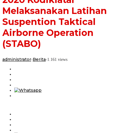
Taktical
Melaksanakan Latihan
Airborne
Operation
(STABO)
Suspention Taktical
Airborne Operation
(STABO)
administrator
Berita
-
-
1.161 views