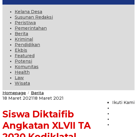
Kelana Desa
Susunan Redaksi
Peristiwa
Pemerintahan
Berita
Kriminal
Pendidikan
Ekbis
Featured
Potensi
Komunitas
Health
Law
Wisata
Siswa
Homepage
Berita
/
Diktaifib
oleh
18 Maret 2021
18 Maret 2021
Angkatan
Ikuti Kami
administrator
XLVII
Siswa Diktaifib
TA
2020
Kodiklatal
Angkatan XLVII TA
Melaksanakan
Latihan
2020 Kodiklatal
Suspention