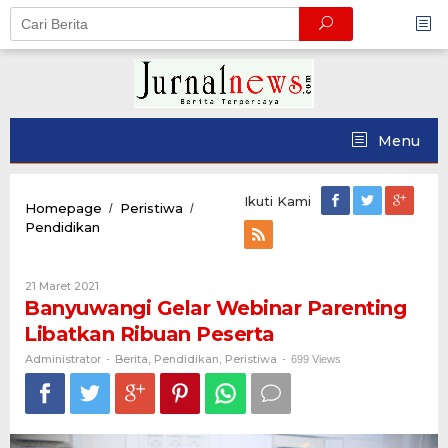
Skip
to
content
Menu
Ikuti Kami
Homepage
Peristiwa
/
/
Banyuwangi
Pendidikan
Gelar
Webinar
Parenting
Oleh
21 Maret 2021
Libatkan
Administrator
Banyuwangi Gelar Webinar Parenting
Ribuan
Libatkan Ribuan Peserta
Peserta
Administrator
Berita
Pendidikan
Peristiwa
-
,
,
-
699 Views