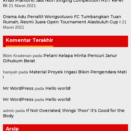
Krido Pramono Jadi Ikon Singing Competition HUT Ke-81
RI
21 Maret 2021
Drama Adu Penalti! Wongsotuwo FC Tumbangkan Tuan
Rumah, Resmi Juara Open Tournament Alasbuluh Cup I
21
Maret 2021
Komentar Terakhir
Petani Kelapa Minta Pencuri Janur
Bktm Kradenan
pada
Dihukum Berat
Material Proyek Irigasi Bikin Pengendara Mati
haniyah
pada
!
Mr WordPress
Hello world!
pada
Mr WordPress
Hello world!
pada
If Not Overrated, things ‘Poor’ It’s Good for the
admin
pada
Body
Arsip