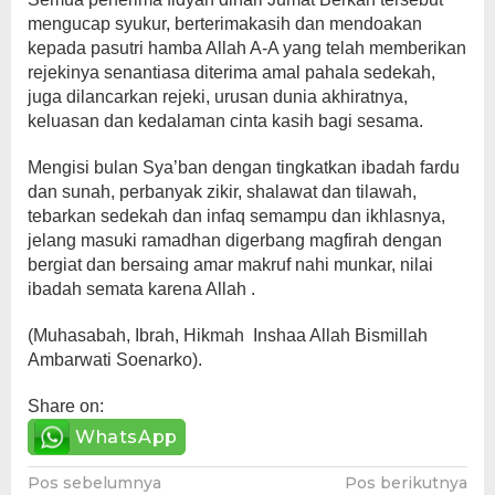
mengucap syukur, berterimakasih dan mendoakan
kepada pasutri hamba Allah A-A yang telah memberikan
rejekinya senantiasa diterima amal pahala sedekah,
juga dilancarkan rejeki, urusan dunia akhiratnya,
keluasan dan kedalaman cinta kasih bagi sesama.
Mengisi bulan Sya’ban dengan tingkatkan ibadah fardu
dan sunah, perbanyak zikir, shalawat dan tilawah,
tebarkan sedekah dan infaq semampu dan ikhlasnya,
jelang masuki ramadhan digerbang magfirah dengan
bergiat dan bersaing amar makruf nahi munkar, nilai
ibadah semata karena Allah .
(Muhasabah, Ibrah, Hikmah Inshaa Allah Bismillah
Ambarwati Soenarko).
Share on:
WhatsApp
Navigasi
Pos sebelumnya
Pos berikutnya