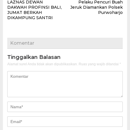
LAZNAS DEWAN
Pelaku Pencuri Buah
pos
DAKWAH PROFINSI BALI,
Jeruk Diamankan Polsek
JUMAT BERKAH
Purwoharjo
DIKAMPUNG SANTRI
Komentar
Tinggalkan Balasan
Alamat surel Anda tidak akan dipublikasikan.
Ruas yang wajib ditandai
*