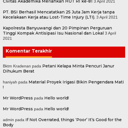
Civitas Akademika Meriahkan HUT RI ke-81
3 April 2021
PT. BSI Berhasil Mencatatkan 25 Juta Jam Kerja tanpa
Kecelakaan Kerja atau Lost-Time Injury (LTI).
3 April 2021
Kapolresta Banyuwangi dan 20 Pimpinan Perguruan
Tinggi Kompak Antisipasi Isu Nasional dan Lokal
3 April
2021
Komentar Terakhir
Petani Kelapa Minta Pencuri Janur
Bktm Kradenan
pada
Dihukum Berat
Material Proyek Irigasi Bikin Pengendara Mati
haniyah
pada
!
Mr WordPress
Hello world!
pada
Mr WordPress
Hello world!
pada
If Not Overrated, things ‘Poor’ It’s Good for the
admin
pada
Body