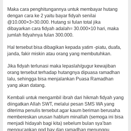
Maka cara penghitungannya untuk membayar hutang
dengan cara ke 2 yaitu bayar fidyah senilai
@10.000×3=30.000. Hutang si fulan total jika
dibayarkan cara fidyah adalah= 30.000×10 hari, maka
jumlah fidyahnya fulan 300.000.
Hal tersebut bisa dibagikan kepada yatim -piatu, duafa,
janda, fakir miskin atau orang yang membutuhkan.
Jika fidyah terlunasi maka lepaslah/gugur kewajiban
orang tersebut terhadap hutangnya dipuasa ramadhan
lalu, sehingga bisa menjalankan Puasa Ramadhan
yang akan datang.
Kembali untuk mengambil ibrah dari hikmah fidyah yang
diingatkan Allah SWT, melalui pesan SMS WA yang
diterima penulis tersebut agar kaum beriman berusaha
membereskan urusan hablum minallah (semoga ini bisa
menjadi hidayah bagi kita) sebelum bulan sya’ban
mengucapkan god bay dan ramadhan menunggu