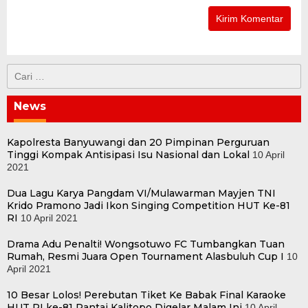
Cari
untuk:
News
Kapolresta Banyuwangi dan 20 Pimpinan Perguruan
Tinggi Kompak Antisipasi Isu Nasional dan Lokal
10 April
2021
Dua Lagu Karya Pangdam VI/Mulawarman Mayjen TNI
Krido Pramono Jadi Ikon Singing Competition HUT Ke-81
RI
10 April 2021
Drama Adu Penalti! Wongsotuwo FC Tumbangkan Tuan
Rumah, Resmi Juara Open Tournament Alasbuluh Cup I
10
April 2021
10 Besar Lolos! Perebutan Tiket Ke Babak Final Karaoke
HUT RI ke-81 Pantai Kalitopo Digelar Malam Ini
10 April