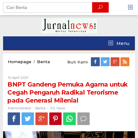
Skip
to
content
Menu
BNPT
Homepage
Berita
/
Ikuti Kami
Gandeng
Pemuka
Oleh
10 April 2021
Agama
Administrator
BNPT Gandeng Pemuka Agama untuk
untuk
Cegah
Cegah Pengaruh Radikal Terorisme
Pengaruh
pada Generasi Milenial
Radikal
Terorisme
Administrator
Berita
-
-
701 Views
pada
Generasi
Milenial