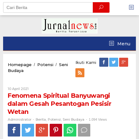
Skip
to
content
Menu
Ikuti Kami
Homepage
Potensi
Seni
/
/
Fenomena
Budaya
Spiritual
Banyuwangi
dalam
Oleh
10 April 2021
Gesah
Administrator
Fenomena Spiritual Banyuwangi
Pesantogan
dalam Gesah Pesantogan Pesisir
Pesisir
Wetan
Wetan
Administrator
Berita
Potensi
Seni Budaya
-
,
,
-
1.094 Views