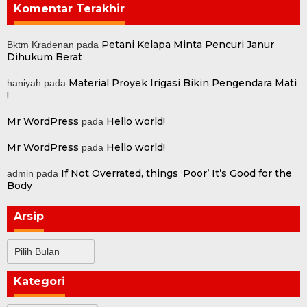
Komentar Terakhir
Petani Kelapa Minta Pencuri Janur
Bktm Kradenan
pada
Dihukum Berat
Material Proyek Irigasi Bikin Pengendara Mati
haniyah
pada
!
Mr WordPress
Hello world!
pada
Mr WordPress
Hello world!
pada
If Not Overrated, things ‘Poor’ It’s Good for the
admin
pada
Body
Arsip
Arsip
Kategori