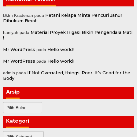
Petani Kelapa Minta Pencuri Janur
Bktm Kradenan
pada
Dihukum Berat
Material Proyek Irigasi Bikin Pengendara Mati
haniyah
pada
!
Mr WordPress
Hello world!
pada
Mr WordPress
Hello world!
pada
If Not Overrated, things ‘Poor’ It’s Good for the
admin
pada
Body
Arsip
Arsip
Kategori
Kategori