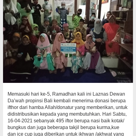
Memasuki hari ke-5, Ramadhan kali ini Laznas Dewan
Da’wah propinsi Bali kembali menerima donasi berupa
ifthor dari hamba Allah/donatur yang memberikan, untuk
didistribusikan kepada yang membutuhkan. Hari Sabtu,
16-04-2021 sebanyak 495 iftor berupa nasi baik kotak/
bungkus dan juga beberapa takjil berupa kurma,kue
dan ice cup juga diberikan untuk ikhwan /akhwat yang