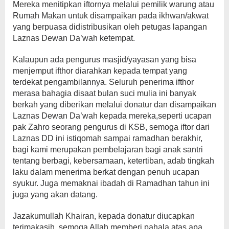
Mereka menitipkan iftornya melalui pemilik warung atau
Rumah Makan untuk disampaikan pada ikhwan/akwat
yang berpuasa didistribusikan oleh petugas lapangan
Laznas Dewan Da’wah ketempat.
Kalaupun ada pengurus masjid/yayasan yang bisa
menjemput ifthor diarahkan kepada tempat yang
terdekat pengambilannya. Seluruh penerima ifthor
merasa bahagia disaat bulan suci mulia ini banyak
berkah yang diberikan melalui donatur dan disampaikan
Laznas Dewan Da’wah kepada mereka,seperti ucapan
pak Zahro seorang pengurus di KSB, semoga iftor dari
Laznas DD ini istiqomah sampai ramadhan berakhir,
bagi kami merupakan pembelajaran bagi anak santri
tentang berbagi, kebersamaan, ketertiban, adab tingkah
laku dalam menerima berkat dengan penuh ucapan
syukur. Juga memaknai ibadah di Ramadhan tahun ini
juga yang akan datang.
Jazakumullah Khairan, kepada donatur diucapkan
terimakasih, semoga Allah memberi pahala atas apa