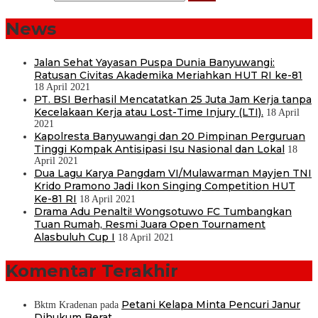
News
Jalan Sehat Yayasan Puspa Dunia Banyuwangi:
Ratusan Civitas Akademika Meriahkan HUT RI ke-81
18 April 2021
PT. BSI Berhasil Mencatatkan 25 Juta Jam Kerja tanpa
Kecelakaan Kerja atau Lost-Time Injury (LTI).
18 April
2021
Kapolresta Banyuwangi dan 20 Pimpinan Perguruan
Tinggi Kompak Antisipasi Isu Nasional dan Lokal
18
April 2021
Dua Lagu Karya Pangdam VI/Mulawarman Mayjen TNI
Krido Pramono Jadi Ikon Singing Competition HUT
Ke-81 RI
18 April 2021
Drama Adu Penalti! Wongsotuwo FC Tumbangkan
Tuan Rumah, Resmi Juara Open Tournament
Alasbuluh Cup I
18 April 2021
Komentar Terakhir
Petani Kelapa Minta Pencuri Janur
Bktm Kradenan
pada
Dihukum Berat