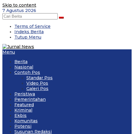
Skip to content
7 Agustus 2026
Terms of Service
Indeks Berita
Tutup Menu
Menu
Berita
Nasional
Contoh Pos
Standar Pos
Video Pos
Galeri Pos
Peristiwa
Pemerintahan
Featured
Kriminal
Ekbis
Komunitas
Potensi
Susunan Redaksi