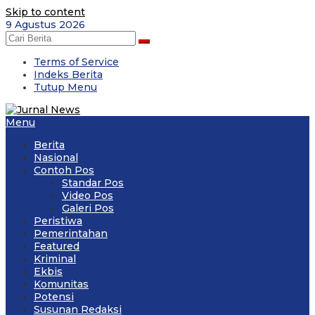
Skip to content
9 Agustus 2026
Terms of Service
Indeks Berita
Tutup Menu
Menu
Berita
Nasional
Contoh Pos
Standar Pos
Video Pos
Galeri Pos
Peristiwa
Pemerintahan
Featured
Kriminal
Ekbis
Komunitas
Potensi
Susunan Redaksi