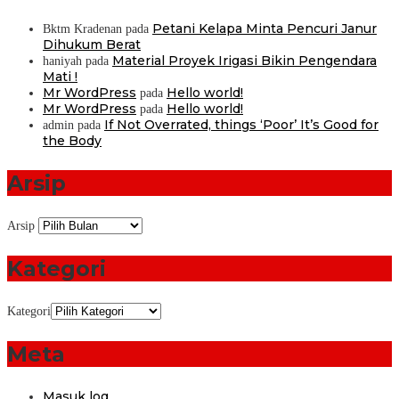
Petani Kelapa Minta Pencuri Janur
Bktm Kradenan
pada
Dihukum Berat
Material Proyek Irigasi Bikin Pengendara
haniyah
pada
Mati !
Mr WordPress
Hello world!
pada
Mr WordPress
Hello world!
pada
If Not Overrated, things ‘Poor’ It’s Good for
admin
pada
the Body
Arsip
Arsip
Kategori
Kategori
Meta
Masuk log