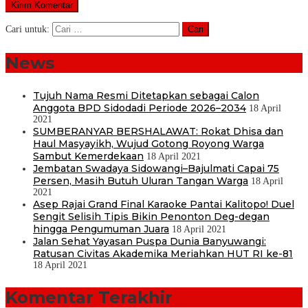
Cari untuk:
News
Tujuh Nama Resmi Ditetapkan sebagai Calon
Anggota BPD Sidodadi Periode 2026–2034
18 April
2021
SUMBERANYAR BERSHALAWAT: Rokat Dhisa dan
Haul Masyayikh, Wujud Gotong Royong Warga
Sambut Kemerdekaan
18 April 2021
Jembatan Swadaya Sidowangi–Bajulmati Capai 75
Persen, Masih Butuh Uluran Tangan Warga
18 April
2021
Asep Rajai Grand Final Karaoke Pantai Kalitopo! Duel
Sengit Selisih Tipis Bikin Penonton Deg-degan
hingga Pengumuman Juara
18 April 2021
Jalan Sehat Yayasan Puspa Dunia Banyuwangi:
Ratusan Civitas Akademika Meriahkan HUT RI ke-81
18 April 2021
Komentar Terakhir