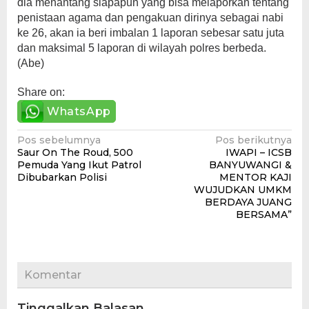
dia menantang siapapun yang bisa melaporkan tentang
penistaan agama dan pengakuan dirinya sebagai nabi
ke 26, akan ia beri imbalan 1 laporan sebesar satu juta
dan maksimal 5 laporan di wilayah polres berbeda.
(Abe)
Share on:
WhatsApp
Navigasi
Pos sebelumnya
Pos berikutnya
Saur On The Roud, 500
IWAPI – ICSB
pos
Pemuda Yang Ikut Patrol
BANYUWANGI &
Dibubarkan Polisi
MENTOR KAJI
WUJUDKAN UMKM
BERDAYA JUANG
BERSAMA”
Komentar
Tinggalkan Balasan