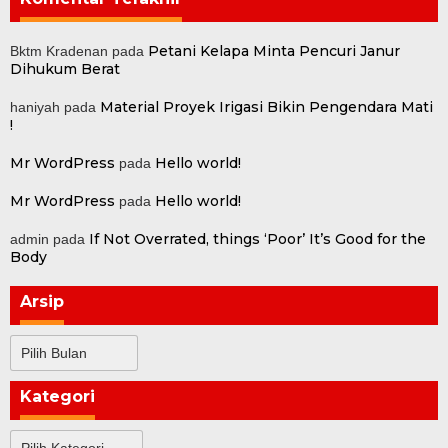
Petani Kelapa Minta Pencuri Janur
Bktm Kradenan
pada
Dihukum Berat
Material Proyek Irigasi Bikin Pengendara Mati
haniyah
pada
!
Mr WordPress
Hello world!
pada
Mr WordPress
Hello world!
pada
If Not Overrated, things ‘Poor’ It’s Good for the
admin
pada
Body
Arsip
Arsip
Kategori
Kategori