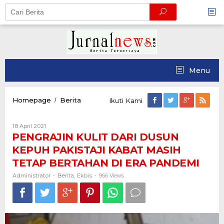
Skip
to
content
Menu
PENGRAJIN
Homepage
Berita
/
Ikuti Kami
KULIT
DARI
Oleh
18 April 2021
DUSUN
Administrator
PENGRAJIN KULIT DARI DUSUN
KEPUH
PAKISTAJI
KEPUH PAKISTAJI KABAT MASIH
KABAT
TETAP BERTAHAN DI ERA PANDEMI
MASIH
TETAP
Administrator
Berita
Ekbis
-
,
-
966 Views
BERTAHAN
DI
ERA
PANDEMI