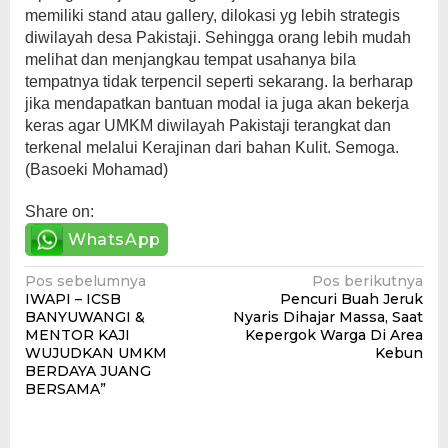
memiliki stand atau gallery, dilokasi yg lebih strategis
diwilayah desa Pakistaji. Sehingga orang lebih mudah
melihat dan menjangkau tempat usahanya bila
tempatnya tidak terpencil seperti sekarang. Ia berharap
jika mendapatkan bantuan modal ia juga akan bekerja
keras agar UMKM diwilayah Pakistaji terangkat dan
terkenal melalui Kerajinan dari bahan Kulit. Semoga.
(Basoeki Mohamad)
Share on:
WhatsApp
Navigasi
Pos sebelumnya
Pos berikutnya
IWAPI – ICSB
Pencuri Buah Jeruk
pos
BANYUWANGI &
Nyaris Dihajar Massa, Saat
MENTOR KAJI
Kepergok Warga Di Area
WUJUDKAN UMKM
Kebun
BERDAYA JUANG
BERSAMA”