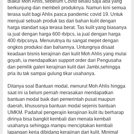
diakui Moh Ahlis, sebelum Covid selalu saja ada yang
berkunjung dan membeli produknya. Namun kini semua
terasa sulit bagi Ahlis pasca pandemic covid 19. Untuk
menjual sebuah produk tas dari bahan kulit dengan
harga standart saja terasa berat. Tas kulit yang biasanya
ia jual dengan harga 600 rb/pcs, ia jual dengan harga
400 rb/pcsnya. Menurutnya itu sangat mepet dengan
ongkos produksi dan bahannya. Untungnya disaat
keadaan bisnis kerajinan dari kulit Moh Ahlis yang mulai
goyah, ia mendapatkan support order dari Pengusaha
dan pemilik galeri kerajinan kulit dari Jambi,sehingga
pria itu tak sampai gulung tikar usahanya.
Ditanya soal Bantuan modal, menurut Moh Ahlis hingga
saat ini ia belum pernah merasakan mendapatkan
bantuan modal baik dari pemerintah pusat maupun
daerah, khususnya bantuan modal sejenis bantuan
UMKM. Padahal pengerajin kerajinan kulit itu berharap
dirinya bisa bangkit kembali dan menata kembali
usahanya sehingga mampu menciptakan kembali
lapangan kerja dibidang kerajinan dari kulit. Minimal