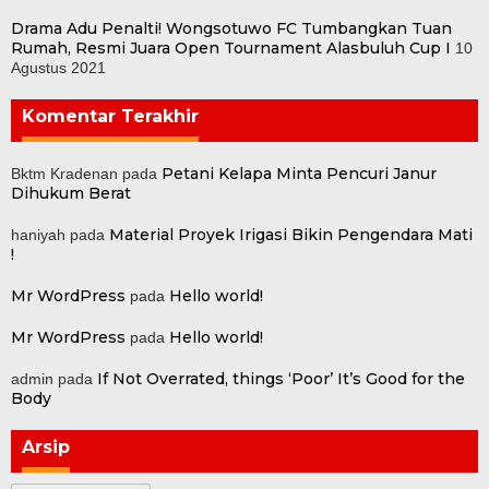
Drama Adu Penalti! Wongsotuwo FC Tumbangkan Tuan
Rumah, Resmi Juara Open Tournament Alasbuluh Cup I
10
Agustus 2021
Komentar Terakhir
Petani Kelapa Minta Pencuri Janur
Bktm Kradenan
pada
Dihukum Berat
Material Proyek Irigasi Bikin Pengendara Mati
haniyah
pada
!
Mr WordPress
Hello world!
pada
Mr WordPress
Hello world!
pada
If Not Overrated, things ‘Poor’ It’s Good for the
admin
pada
Body
Arsip