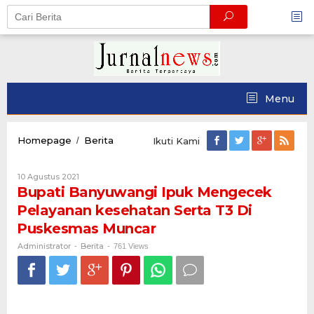
Skip
to
content
Menu
Bupati
Homepage
Berita
/
Ikuti Kami
Banyuwangi
Ipuk
Oleh
10 Agustus 2021
Mengecek
Administrator
Bupati Banyuwangi Ipuk Mengecek
Pelayanan
kesehatan
Pelayanan kesehatan Serta T3 Di
Serta
Puskesmas Muncar
T3
Di
Administrator
Berita
-
-
761 Views
Puskesmas
Muncar