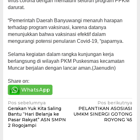
virus corona dengan mematuhi seluruh program PPKM
darurat.
“Pemerintah Daerah Banyuwangi menaruh harapan
terhadap program vaksinasi, karena datanya
menunjukkan bahwa vaksinasi efektif dalam
mengurangi potensi penularan Covid-19, “paparnya.
Selama kegiatan dalam rangka kunjungan kerja
berlangsung di wilayah PKM Puskesmas kecamatan
Muncar berjalan dengan lancar aman.(Jaenudin)
Share on:
WhatsApp
Navigasi
Pos sebelumnya
Pos berikutnya
Gerakan Yuk Kita Saling
PELANTIKAN ASOSIASI
pos
Bantu “Hari Belanja ke
UMKM SINERGI GOTONG
Pasar Rakyat” ASN SMPN
ROYONG ’45
2 Rogojampi