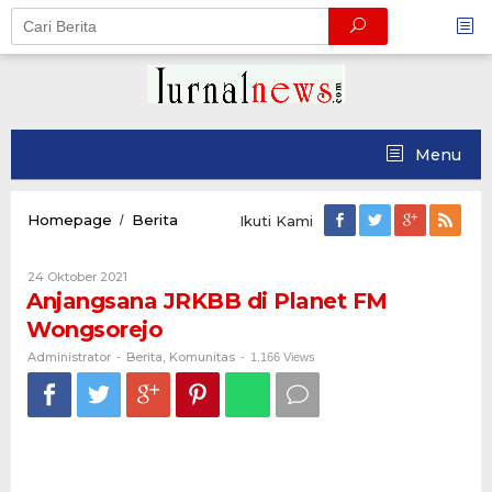
Skip
to
content
Menu
Anjangsana
Homepage
Berita
/
Ikuti Kami
JRKBB
di
Oleh
24 Oktober 2021
Planet
Administrator
Anjangsana JRKBB di Planet FM
FM
Wongsorejo
Wongsorejo
Administrator
Berita
Komunitas
-
,
-
1.166 Views