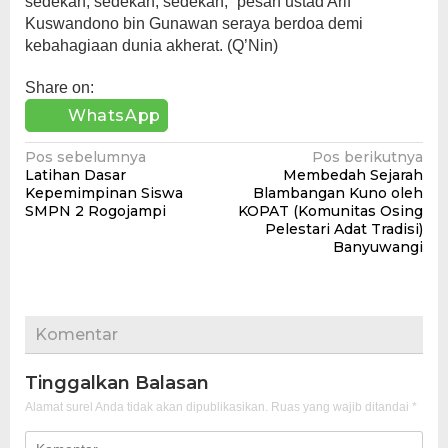
sedekah, sedekah, sedekah,” pesan ustad Arif
Kuswandono bin Gunawan seraya berdoa demi
kebahagiaan dunia akherat. (Q’Nin)
Share on:
WhatsApp
Navigasi
Pos sebelumnya
Pos berikutnya
Latihan Dasar
Membedah Sejarah
pos
Kepemimpinan Siswa
Blambangan Kuno oleh
SMPN 2 Rogojampi
KOPAT (Komunitas Osing
Pelestari Adat Tradisi)
Banyuwangi
Komentar
Tinggalkan Balasan
Alamat surel Anda tidak akan dipublikasikan.
Ruas yang wajib ditandai
*