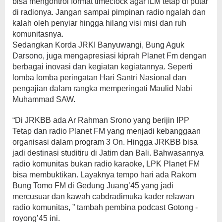
bisa mengontrol format timeclock agar ILM tetap di putar
di radionya. Jangan sampai pimpinan radio ngalah dan
kalah oleh penyiar hingga hilang visi misi dan ruh
komunitasnya.
Sedangkan Korda JRKI Banyuwangi, Bung Aguk
Darsono, juga mengapresiasi kiprah Planet Fm dengan
berbagai inovasi dan kegiatan kegiatannya. Seperti
lomba lomba peringatan Hari Santri Nasional dan
pengajian dalam rangka memperingati Maulid Nabi
Muhammad SAW.
“Di JRKBB ada Ar Rahman Srono yang berijin IPP
Tetap dan radio Planet FM yang menjadi kebanggaan
organisasi dalam program 3 On. Hingga JRKBB bisa
jadi destinasi studitiru di Jatim dan Bali. Bahwasannya
radio komunitas bukan radio karaoke, LPK Planet FM
bisa membuktikan. Layaknya tempo hari ada Rakom
Bung Tomo FM di Gedung Juang’45 yang jadi
mercusuar dan kawah cabdradimuka kader relawan
radio komunitas, ” tambah pembina podcast Gotong -
royong’45 ini.