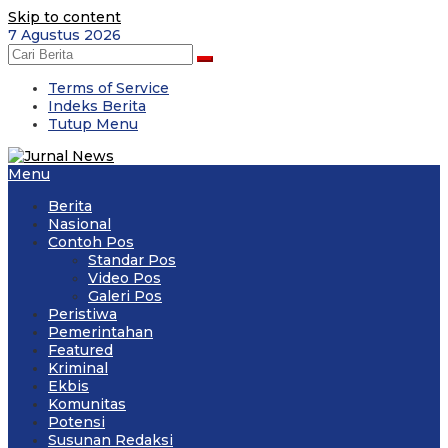
Skip to content
7 Agustus 2026
Terms of Service
Indeks Berita
Tutup Menu
Menu
Berita
Nasional
Contoh Pos
Standar Pos
Video Pos
Galeri Pos
Peristiwa
Pemerintahan
Featured
Kriminal
Ekbis
Komunitas
Potensi
Susunan Redaksi