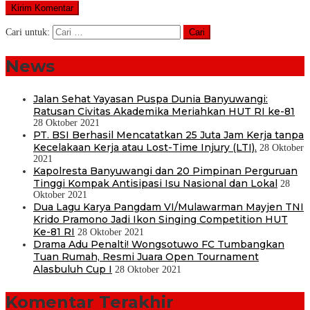
Cari untuk:
News
Jalan Sehat Yayasan Puspa Dunia Banyuwangi:
Ratusan Civitas Akademika Meriahkan HUT RI ke-81
28 Oktober 2021
PT. BSI Berhasil Mencatatkan 25 Juta Jam Kerja tanpa
Kecelakaan Kerja atau Lost-Time Injury (LTI).
28 Oktober
2021
Kapolresta Banyuwangi dan 20 Pimpinan Perguruan
Tinggi Kompak Antisipasi Isu Nasional dan Lokal
28
Oktober 2021
Dua Lagu Karya Pangdam VI/Mulawarman Mayjen TNI
Krido Pramono Jadi Ikon Singing Competition HUT
Ke-81 RI
28 Oktober 2021
Drama Adu Penalti! Wongsotuwo FC Tumbangkan
Tuan Rumah, Resmi Juara Open Tournament
Alasbuluh Cup I
28 Oktober 2021
Komentar Terakhir