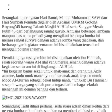
Serangkaian peringatan Hari Santri, Maulid Muhammad SAW dan
Hari Sumpah Pemuda digelar oleh Asosiasi UMKM Gotong
Royong’45 bareng Takmir Masjid Al Hilal serta Sanggar Merah
Putih’45 dari berlangsung sangat guyub. Antusias beberapa lembaga
maupun atas nama pribadi yang mengikuti beberapa lomba ini
merasa sangat survive dengan adanya lomba yang diadakan, dan
berharap agar kegiatan semacam ini bisa dilakukan terus demi
menggali potensi anaknya.
Demikian juga rasa gembira ini disampaikan oleh ibu Halimah,
salah seorang warga Al-Hilal yang merasa senang dengan adanya
kegiatan semacam ini di lingkungan Al-Hilal.
“Ini kegiatan bagus sekali untuk anak-anak dan orang tua.Apik
acarane, kudu onok maneh yooo, biar anak-anak terpacu untuk
Moco Al-Qur’an sebagai bekal hidup nanti, ” ungkap Bu Halimah,
sesepuh warga yang sudah purna tugas dari lembaga sekolah
menengah ini dengan bangga dan terharu.
Senandung Tartil dihari pertama, serta suara adzan dihari kedua dari
peserta lomba cukup berkesan, karena memberi edukasi yang baik