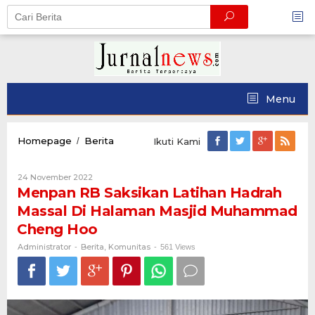
Skip
to
content
Menu
Menpan
Homepage
Berita
/
Ikuti Kami
RB
Saksikan
Oleh
24 November 2022
Latihan
Administrator
Menpan RB Saksikan Latihan Hadrah
Hadrah
Massal
Massal Di Halaman Masjid Muhammad
Di
Cheng Hoo
Halaman
Masjid
Administrator
Berita
Komunitas
-
,
-
561 Views
Muhammad
Cheng
Hoo