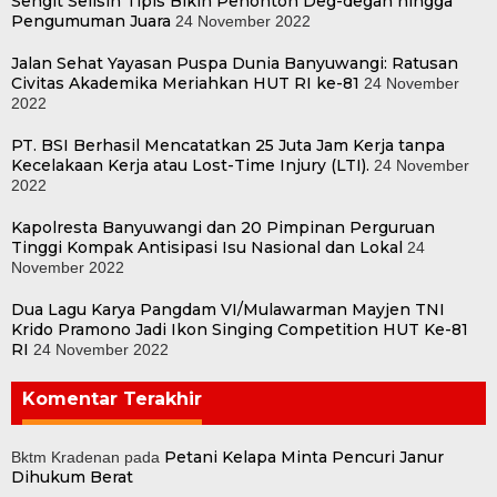
Sengit Selisih Tipis Bikin Penonton Deg-degan hingga
Pengumuman Juara
24 November 2022
Jalan Sehat Yayasan Puspa Dunia Banyuwangi: Ratusan
Civitas Akademika Meriahkan HUT RI ke-81
24 November
2022
PT. BSI Berhasil Mencatatkan 25 Juta Jam Kerja tanpa
Kecelakaan Kerja atau Lost-Time Injury (LTI).
24 November
2022
Kapolresta Banyuwangi dan 20 Pimpinan Perguruan
Tinggi Kompak Antisipasi Isu Nasional dan Lokal
24
November 2022
Dua Lagu Karya Pangdam VI/Mulawarman Mayjen TNI
Krido Pramono Jadi Ikon Singing Competition HUT Ke-81
RI
24 November 2022
Komentar Terakhir
Petani Kelapa Minta Pencuri Janur
Bktm Kradenan
pada
Dihukum Berat