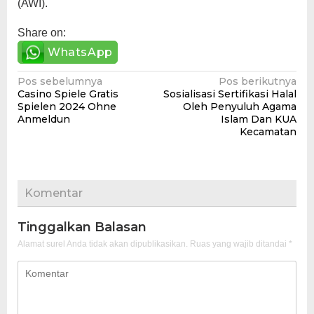
(AWI).
Share on:
WhatsApp
Navigasi
Pos sebelumnya
Pos berikutnya
Casino Spiele Gratis
Sosialisasi Sertifikasi Halal
pos
Spielen 2024 Ohne
Oleh Penyuluh Agama
Anmeldun
Islam Dan KUA
Kecamatan
Komentar
Tinggalkan Balasan
Alamat surel Anda tidak akan dipublikasikan.
Ruas yang wajib ditandai
*