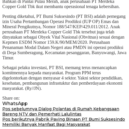
Bahkan di Pantai Pulau Merah, anak perusahaan PT Merdeka
Copper Gold Tbk ikut membantu operasional tenaga kebersihan.
Penting diketahui, PT Bumi Suksesindo (PT BSI) adalah pemegang
izin Usaha Pertambangan Operasi Prodüksi (IUP OP) Emas dan
Mineral Pengikutnya, Nomor 188/547/KEP/429.011/2012. Anak
perusahaan PT Merdeka Copper Gold Tbk tersebut juga telah
dinyatakan sebagai Obyek Vital Nasional (Obvitnas) sesuai dengan
Kepmen ESDM Nomor 159.K/90/MEM/2020. Perusahaan
Penanaman Modal Dalam Negeri atau PMDN ini operasi prodüksi
di Deşa Sumberagung, Kecamatan pesanggaran, Banyuwangi, Jawa
Timur.
Sebagai pelaku investasi, PT BSI, memang terus menancapkan
komitmennya kepada masyarakat. Program PPM terus
digelontorkan dengan menyasar 4 sektor. Yakni sektor pendidikan,
kesehatan, pembangunan infrastuktur dan pemberdayaan ekonomi
masyarakat. (Ry//JN).
Share on:
WhatsApp
Navigasi
Pos sebelumnya
Dialog Polantas di Rumah Kebangsaan
Bareng NTV dan Pemerhati Lalulintas
pos
Pos berikutnya
Pabrik Paving Binaan PT Bumi Suksesindo
Memiliki Banyak Manfaat Bagi Masyarakat