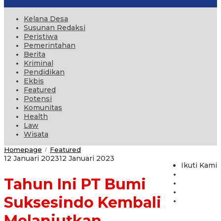
Kelana Desa
Susunan Redaksi
Peristiwa
Pemerintahan
Berita
Kriminal
Pendidikan
Ekbis
Featured
Potensi
Komunitas
Health
Law
Wisata
Tahun
Homepage
Featured
/
Ini
oleh
12 Januari 2023
12 Januari 2023
PT
Ikuti Kami
administrator
Bumi
Tahun Ini PT Bumi
Suksesindo
Kembali
Melanjutkan
Suksesindo Kembali
Program
Warung
Melanjutkan
Wisata