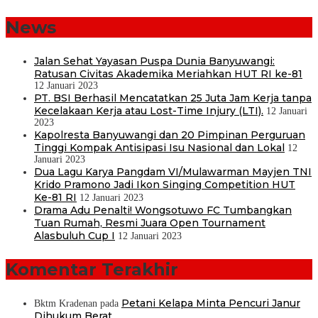
untuk:
News
Jalan Sehat Yayasan Puspa Dunia Banyuwangi:
Ratusan Civitas Akademika Meriahkan HUT RI ke-81
12 Januari 2023
PT. BSI Berhasil Mencatatkan 25 Juta Jam Kerja tanpa
Kecelakaan Kerja atau Lost-Time Injury (LTI).
12 Januari
2023
Kapolresta Banyuwangi dan 20 Pimpinan Perguruan
Tinggi Kompak Antisipasi Isu Nasional dan Lokal
12
Januari 2023
Dua Lagu Karya Pangdam VI/Mulawarman Mayjen TNI
Krido Pramono Jadi Ikon Singing Competition HUT
Ke-81 RI
12 Januari 2023
Drama Adu Penalti! Wongsotuwo FC Tumbangkan
Tuan Rumah, Resmi Juara Open Tournament
Alasbuluh Cup I
12 Januari 2023
Komentar Terakhir
Petani Kelapa Minta Pencuri Janur
Bktm Kradenan
pada
Dihukum Berat