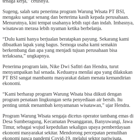
tenaga kerja,” cetusnya.
Sugeng, salah satu penerima program Warung Wisata PT BSI,
mengaku sangat senang dan berterima kasih kepada perusahaan.
Menurutnya, kini tempat usahanya lebih rapi dan indah. Imbasnya,
wisatawan merasa lebih nyaman ketika berbelanja.
“Dulu kami hanya berjualan beratapkan payung. Sekarang kami
dibuatkan lapak yang bagus. Semoga usaha kami semakin
berkembang dan apa yang menjadi tujuan perusahaan bisa
terlaksana,” ungkapnya.
Penerima program lain, Nike Dwi Safitri dan Hendra, turut
menyampaikan hal senada. Keduanya menilai apa yang dilakukan
PT BSI sangat mambantu masyarakat dalam menata kemandirian
ekonomi.
“Kami berharap program Warung Wisata bisa diikuti dengan
program penataan lingkungan serta penyediaan air bersih. Itu
penting untuk menambah kenyamanan wisatawan,” ujar Hendra.
Program Warung Wisata sengaja dicetus operator tambang emas di
Desa Sumberagung, Kecamatan Pesanggaran, Banyuwangi, Jawa
Timur, sebagai wujud kepedulian sekaligus upaya pemberdayaan
ekonomi masyarakat sekitar. Mendorong percepatan pemulihan
ekonomi pasca pandemi Covid-19, melalui sektor pariwisata.