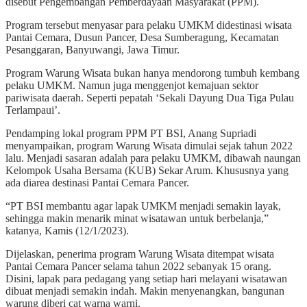
disebut Pengembangan Pemberdayaan Masyarakat (PPM).
Program tersebut menyasar para pelaku UMKM didestinasi wisata
Pantai Cemara, Dusun Pancer, Desa Sumberagung, Kecamatan
Pesanggaran, Banyuwangi, Jawa Timur.
Program Warung Wisata bukan hanya mendorong tumbuh kembang
pelaku UMKM. Namun juga menggenjot kemajuan sektor
pariwisata daerah. Seperti pepatah ‘Sekali Dayung Dua Tiga Pulau
Terlampaui’.
Pendamping lokal program PPM PT BSI, Anang Supriadi
menyampaikan, program Warung Wisata dimulai sejak tahun 2022
lalu. Menjadi sasaran adalah para pelaku UMKM, dibawah naungan
Kelompok Usaha Bersama (KUB) Sekar Arum. Khususnya yang
ada diarea destinasi Pantai Cemara Pancer.
“PT BSI membantu agar lapak UMKM menjadi semakin layak,
sehingga makin menarik minat wisatawan untuk berbelanja,”
katanya, Kamis (12/1/2023).
Dijelaskan, penerima program Warung Wisata ditempat wisata
Pantai Cemara Pancer selama tahun 2022 sebanyak 15 orang.
Disini, lapak para pedagang yang setiap hari melayani wisatawan
dibuat menjadi semakin indah. Makin menyenangkan, bangunan
warung diberi cat warna warni.