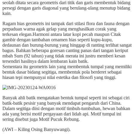
seolah ditata secara geometris dari titik dan garis membentuk bidang
persegi dengan garis diagonal yang berulang-ulang menutup bidang
kain.
Ragam hias geometris ini tampak dari stilasi flora dan fauna dengan
perpaduan warna agak gelap yang menghasilkan corak yang
terkesan elegan.Harmoni antara latar kopi pecah maupun Citak
gambir dengan tambahan ornamen hias seperti kupu-kupu,
dedaunan dan burung-burung yang hinggap di ranting terlihat sangat
bagus. Bahkan beberapa goresan canting panas dari tangan keriput
mbah Sum (92 tahun) yang tidak merata ini justru memberi kesan
tersendiri hasilnya dalam lembaran kain batik.
Sementara itu geometris lain yang membentuk tumpal yang memiliki
bentuk dasar bidang segitiga, membentuk pola berderet sebagai
hiasan tepi mempunyai nilai estetika dan filosofi yang tinggi.
Banyak ahli batik mengatakan bentuk tumpal seperti ini sebagai ciri
batik-batik pesisir yang banyak mendapat pengaruh dari China.
Dalam segitiga diisi dengan motif timbuh-tumbuhan, hewan bahkan
ada yang berisi motif pergayaan dari lidah api. Motif tumpal ini
sering disebut juga Motif Pucuk Rebung.
(AWI – Kiling Osing Banyuwangi).