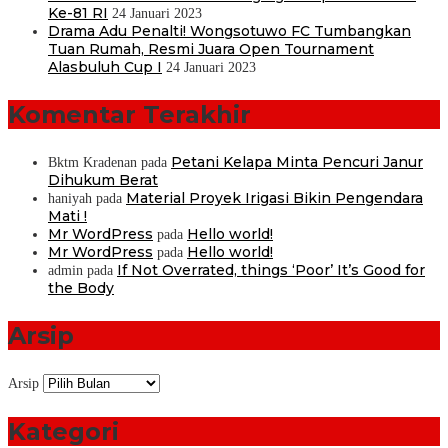
Ke-81 RI
24 Januari 2023
Drama Adu Penalti! Wongsotuwo FC Tumbangkan
Tuan Rumah, Resmi Juara Open Tournament
Alasbuluh Cup I
24 Januari 2023
Komentar Terakhir
Petani Kelapa Minta Pencuri Janur
Bktm Kradenan
pada
Dihukum Berat
Material Proyek Irigasi Bikin Pengendara
haniyah
pada
Mati !
Mr WordPress
Hello world!
pada
Mr WordPress
Hello world!
pada
If Not Overrated, things ‘Poor’ It’s Good for
admin
pada
the Body
Arsip
Arsip
Kategori