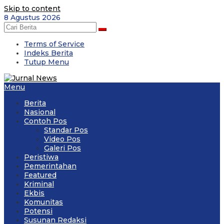
Skip to content
8 Agustus 2026
Terms of Service
Indeks Berita
Tutup Menu
Menu
Berita
Nasional
Contoh Pos
Standar Pos
Video Pos
Galeri Pos
Peristiwa
Pemerintahan
Featured
Kriminal
Ekbis
Komunitas
Potensi
Susunan Redaksi