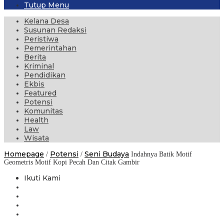
Tutup Menu
Kelana Desa
Susunan Redaksi
Peristiwa
Pemerintahan
Berita
Kriminal
Pendidikan
Ekbis
Featured
Potensi
Komunitas
Health
Law
Wisata
Homepage
Potensi
Seni Budaya
/
/
Indahnya Batik Motif
Geometris Motif Kopi Pecah Dan Citak Gambir
Ikuti Kami