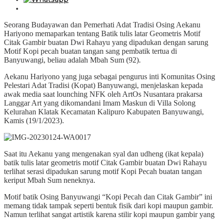
Seorang Budayawan dan Pemerhati Adat Tradisi Osing Aekanu
Hariyono memaparkan tentang Batik tulis latar Geometris Motif
Citak Gambir buatan Dwi Rahayu yang dipadukan dengan sarung
Motif Kopi pecah buatan tangan sang pembatik tertua di
Banyuwangi, beliau adalah Mbah Sum (92).
Aekanu Hariyono yang juga sebagai pengurus inti Komunitas Osing
Pelestari Adat Tradisi (Kopat) Banyuwangi, menjelaskan kepada
awak media saat lounching NFK oleh ArtOs Nusantara prakarsa
Langgar Art yang dikomandani Imam Maskun di Villa Solong
Kelurahan Klatak Kecamatan Kalipuro Kabupaten Banyuwangi,
Kamis (19/1/2023).
Saat itu Aekanu yang mengenakan syal dan udheng (ikat kepala)
batik tulis latar geometris motif Citak Gambir buatan Dwi Rahayu
terlihat serasi dipadukan sarung motif Kopi Pecah buatan tangan
keriput Mbah Sum neneknya.
Motif batik Osing Banyuwangi “Kopi Pecah dan Citak Gambir” ini
memang tidak tampak seperti bentuk fisik dari kopi maupun gambir.
Namun terlihat sangat artistik karena stilir kopi maupun gambir yang