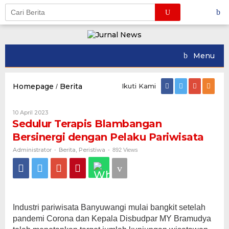
Skip
to
content
Menu
Homepage
Berita
Ikuti Kami
/
Sedulur
Terapis
Blambangan
10 April 2023
Oleh
Bersinergi
Administrator
Sedulur Terapis Blambangan
dengan
Pelaku
Bersinergi dengan Pelaku Pariwisata
Pariwisata
Administrator
Berita
Peristiwa
-
,
-
892 Views
Industri pariwisata Banyuwangi mulai bangkit setelah
pandemi Corona dan Kepala Disbudpar MY Bramudya