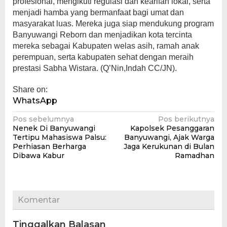
profesional, mengikuti regulasi dan kearifan lokal, serta
menjadi hamba yang bermanfaat bagi umat dan
masyarakat luas. Mereka juga siap mendukung program
Banyuwangi Reborn dan menjadikan kota tercinta
mereka sebagai Kabupaten welas asih, ramah anak
perempuan, serta kabupaten sehat dengan meraih
prestasi Sabha Wistara. (Q’Nin,Indah CC/JN).
Share on:
WhatsApp
Navigasi
Pos sebelumnya
Pos berikutnya
Nenek Di Banyuwangi
Kapolsek Pesanggaran
pos
Tertipu Mahasiswa Palsu:
Banyuwangi, Ajak Warga
Perhiasan Berharga
Jaga Kerukunan di Bulan
Dibawa Kabur
Ramadhan
Komentar
Tinggalkan Balasan