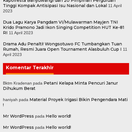
Kapolresta Banyuwangi dan 20 Pimpinan Perguruan
Tinggi Kompak Antisipasi Isu Nasional dan Lokal
11 April
2023
Dua Lagu Karya Pangdam VI/Mulawarman Mayjen TNI
Krido Pramono Jadi Ikon Singing Competition HUT Ke-81
RI
11 April 2023
Drama Adu Penalti! Wongsotuwo FC Tumbangkan Tuan
Rumah, Resmi Juara Open Tournament Alasbuluh Cup I
11
April 2023
Komentar Terakhir
Petani Kelapa Minta Pencuri Janur
Bktm Kradenan
pada
Dihukum Berat
Material Proyek Irigasi Bikin Pengendara Mati
haniyah
pada
!
Mr WordPress
Hello world!
pada
Mr WordPress
Hello world!
pada