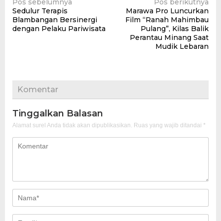
Navigasi
Pos sebelumnya
Pos berikutnya
Sedulur Terapis
Marawa Pro Luncurkan
pos
Blambangan Bersinergi
Film “Ranah Mahimbau
dengan Pelaku Pariwisata
Pulang”, Kilas Balik
Perantau Minang Saat
Mudik Lebaran
Komentar
Tinggalkan Balasan
Alamat surel Anda tidak akan dipublikasikan.
Ruas yang wajib ditandai
*