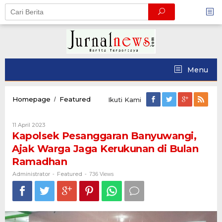
Skip
to
content
Menu
Kapolsek
Homepage
Featured
/
Ikuti Kami
Pesanggaran
Banyuwangi,
Oleh
11 April 2023
Ajak
Administrator
Kapolsek Pesanggaran Banyuwangi,
Warga
Jaga
Ajak Warga Jaga Kerukunan di Bulan
Kerukunan
Ramadhan
di
Bulan
Administrator
Featured
-
-
736 Views
Ramadhan