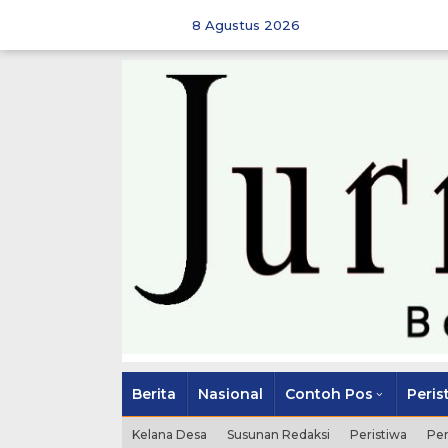
Skip
to
8 Agustus 2026
content
Berita
Nasional
Contoh Pos
Peris
Kelana Desa
Susunan Redaksi
Peristiwa
Pe