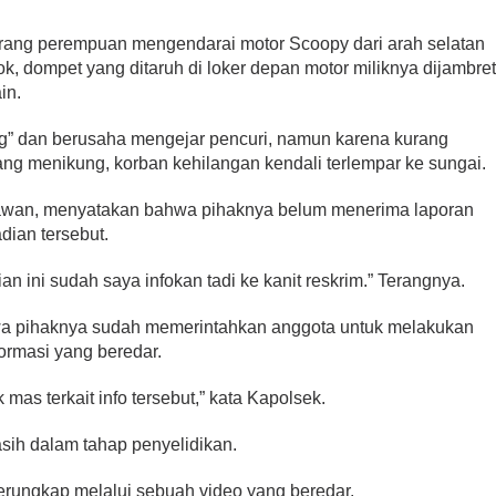
eorang perempuan mengendarai motor Scoopy dari arah selatan
k, dompet yang ditaruh di loker depan motor miliknya dijambre
in.
ng” dan berusaha mengejar pencuri, namun karena kurang
yang menikung, korban kehilangan kendali terlempar ke sungai.
awan, menyatakan bahwa pihaknya belum menerima laporan
adian tersebut.
an ini sudah saya infokan tadi ke kanit reskrim.” Terangnya.
a pihaknya sudah memerintahkan anggota untuk melakukan
formasi yang beredar.
mas terkait info tersebut,” kata Kapolsek.
asih dalam tahap penyelidikan.
terungkap melalui sebuah video yang beredar.