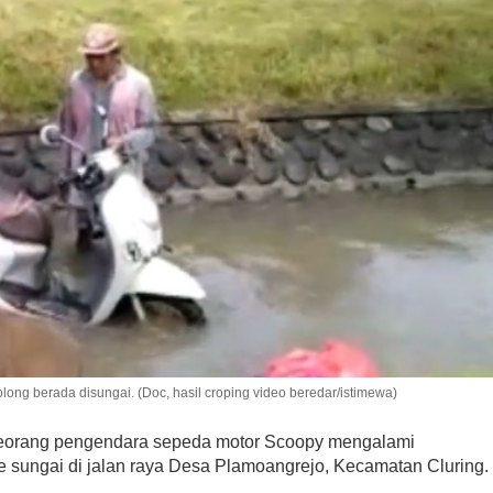
ng berada disungai. (Doc, hasil croping video beredar/istimewa)
eorang pengendara sepeda motor Scoopy mengalami
ke sungai di jalan raya Desa Plamoangrejo, Kecamatan Cluring.