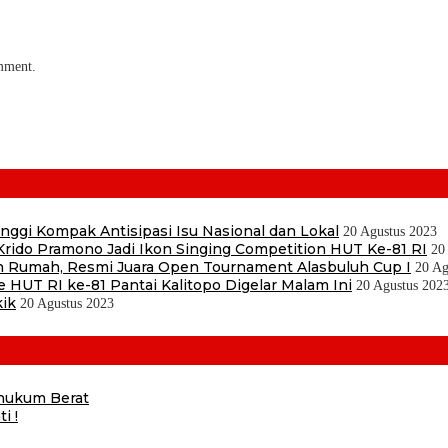
omment.
ggi Kompak Antisipasi Isu Nasional dan Lokal
20 Agustus 2023
ido Pramono Jadi Ikon Singing Competition HUT Ke-81 RI
20
 Rumah, Resmi Juara Open Tournament Alasbuluh Cup I
20 Ag
e HUT RI ke-81 Pantai Kalitopo Digelar Malam Ini
20 Agustus 202
kik
20 Agustus 2023
ihukum Berat
i !