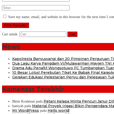
Save my name, email, and website in this browser for the next time I c
Cari untuk:
News
Kapolresta Banyuwangi dan 20 Pimpinan Perguruan Tin
Dua Lagu Karya Pangdam VI/Mulawarman Mayjen TNI Kr
Drama Adu Penalti! Wongsotuwo FC Tumbangkan Tuan
10 Besar Lolos! Perebutan Tiket Ke Babak Final Karaok
Gerakan Edukasi Pelestarian Penyu dan Pelepasan Tu
Komentar Terakhir
Petani Kelapa Minta Pencuri Janur D
Bktm Kradenan
pada
Material Proyek Irigasi Bikin Pengendara Mat
haniyah
pada
Mr WordPress
Hello world!
pada