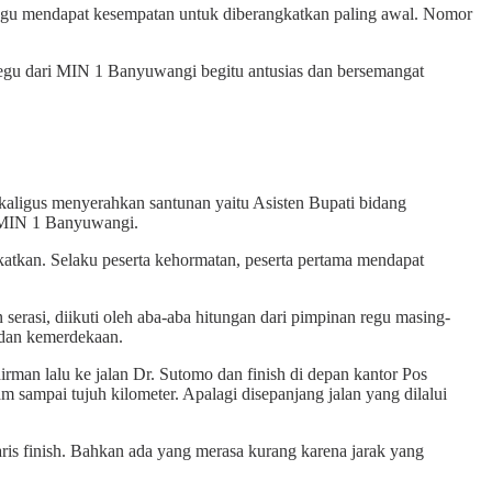
regu mendapat kesempatan untuk diberangkatkan paling awal. Nomor
egu dari MIN 1 Banyuwangi begitu antusias dan bersemangat
kaligus menyerahkan santunan yaitu Asisten Bupati bidang
i MIN 1 Banyuwangi.
gkatkan. Selaku peserta kehormatan, peserta pertama mendapat
asi, diikuti oleh aba-aba hitungan dari pimpinan regu masing-
 dan kemerdekaan.
dirman lalu ke jalan Dr. Sutomo dan finish di depan kantor Pos
am sampai tujuh kilometer. Apalagi disepanjang jalan yang dilalui
ris finish. Bahkan ada yang merasa kurang karena jarak yang