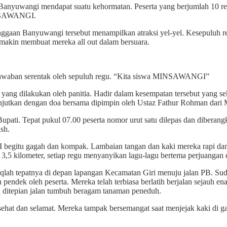
1 Banyuwangi mendapat suatu kehormatan. Peserta yang berjumlah 10 
MINSAWANGI.
gaan Banyuwangi tersebut menampilkan atraksi yel-yel. Kesepuluh r
 makin membuat mereka all out dalam bersuara.
 jawaban serentak oleh sepuluh regu. “Kita siswa MINSAWANGI”
ang dilakukan oleh panitia. Hadir dalam kesempatan tersebut yang se
njutkan dengan doa bersama dipimpin oleh Ustaz Fathur Rohman dar
Bupati. Tepat pukul 07.00 peserta nomor urut satu dilepas dan diberan
sh.
gitu gagah dan kompak. Lambaian tangan dan kaki mereka rapi dan ser
,5 kilometer, setiap regu menyanyikan lagu-lagu bertema perjuangan
Istiqlah tepatnya di depan lapangan Kecamatan Giri menuju jalan PB. Su
 pendek oleh peserta. Mereka telah terbiasa berlatih berjalan sejauh en
ena ditepian jalan tumbuh beragam tanaman peneduh.
hat dan selamat. Mereka tampak bersemangat saat menjejak kaki di ga