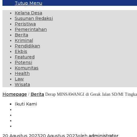
Tutup Menu
Kelana Desa
Susunan Redaksi
Peristiwa
Pemerintahan
Berita
Kriminal
Pendidikan
Ekbis
Featured
Potensi
Komunitas
Health
Law
Wisata
Homepage
Berita
/
Derap MINSAWANGI di Gerak Jalan SD/MI Tingkat
Ikuti Kami
20 Agustus 2023
20 Agustus 2023
oleh
administrator