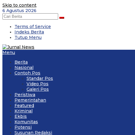
Skip to content
6 Agustus 2026
Terms of Service
Indeks Berita
Tutup Menu
Menu
Berita
Nasional
Contoh Pos
Standar Pos
Video Pos
Galeri Pos
Peristiwa
Pemerintahan
Featured
Kriminal
Ekbis
Komunitas
Potensi
Susunan Redaksi