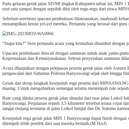
Pada gelaran gerak jalan SD/MI tingkat Kabupaten tahun ini, MIN 
urut satu sampai dengan sepuluh diisi oleh regu-regu dari siswa 
Sebelum seremoni upacara pembukaan dilaksanakan, madrasah kebang
menampilkan kreasi yel-yel mereka. Pemandu yang berasal dari guru
“Siapa kita?” Seru pemandu acara yang kemudian disambut dengan
Upacara pembukaan diawali dengan santunan untuk anak yatim-piatu y
Kepemudaan dan Kemasyarakatan. Selesai penyerahan santunan dila
Acara dilanjutkan dengan pelepasan peserta gerak jalan oleh Asisten 
pengawalan dari Satlantas Polresta Banyuwangi sejak start hingga fini
Gerak dan derap langkah kesepuluh regu peserta dari MINSAWANGI be
masing. Untuk mengobarkan semangat selama menempuh rute sejauh 3
Rute yang dilalui peserta gerak jalan dimulai dari ruas jalan Letkol 
Banyuwangi. Perjalanan sejauh 3,5 kilometer tersebut terasa cepat dan
sangat rindang terutama di jalan Letkol Istiqlal dan Dr. Sutomo kar
Kesepuluh regu gerak jalan MIN 1 Banyuwangi dapat finish dengan se
ditempuh lebih pendek dari saat mereka berlatih.(M HrsJ)