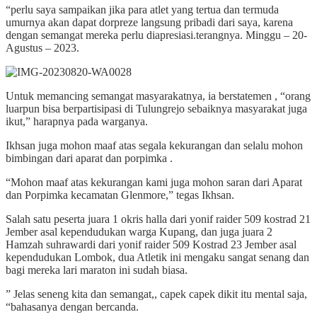
“perlu saya sampaikan jika para atlet yang tertua dan termuda
umurnya akan dapat dorpreze langsung pribadi dari saya, karena
dengan semangat mereka perlu diapresiasi.terangnya. Minggu – 20-
Agustus – 2023.
Untuk memancing semangat masyarakatnya, ia berstatemen , “orang
luarpun bisa berpartisipasi di Tulungrejo sebaiknya masyarakat juga
ikut,” harapnya pada warganya.
Ikhsan juga mohon maaf atas segala kekurangan dan selalu mohon
bimbingan dari aparat dan porpimka .
“Mohon maaf atas kekurangan kami juga mohon saran dari Aparat
dan Porpimka kecamatan Glenmore,” tegas Ikhsan.
Salah satu peserta juara 1 okris halla dari yonif raider 509 kostrad 21
Jember asal kependudukan warga Kupang, dan juga juara 2
Hamzah suhrawardi dari yonif raider 509 Kostrad 23 Jember asal
kependudukan Lombok, dua Atletik ini mengaku sangat senang dan
bagi mereka lari maraton ini sudah biasa.
” Jelas seneng kita dan semangat,, capek capek dikit itu mental saja,
“bahasanya dengan bercanda.