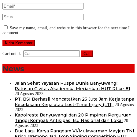
Save my name, email, and website in this browser for the next time I
comment.
Cari untuk:
News
Jalan Sehat Yayasan Puspa Dunia Banyuwangi:
Ratusan Civitas Akademika Meriahkan HUT RI ke-81
20 Agustus 2023
PT. BSI Berhasil Mencatatkan 25 Juta Jam Kerja tanpa
Kecelakaan Kerja atau Lost-Time Injury (LTI).
20 Agustus
2023
Kapolresta Banyuwangi dan 20 Pimpinan Perguruan
Tinggi Kompak Antisipasi Isu Nasional dan Lokal
20
Agustus 2023
Dua Lagu Karya Pangdam VI/Mulawarman Mayjen TNI
Krido Pramono Jadi Ikon Singing Competition HUT