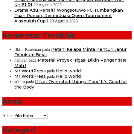
Ke-81 RI
20 Agustus 2023
Drama Adu Penalti! Wongsotuwo FC Tumbangkan
Tuan Rumah, Resmi Juara Open Tournament
Alasbuluh Cup I
20 Agustus 2023
Komentar Terakhir
Petani Kelapa Minta Pencuri Janur
Bktm Kradenan
pada
Dihukum Berat
Material Proyek Irigasi Bikin Pengendara
haniyah
pada
Mati !
Mr WordPress
Hello world!
pada
Mr WordPress
Hello world!
pada
If Not Overrated, things ‘Poor’ It’s Good for
admin
pada
the Body
Arsip
Arsip
Kategori