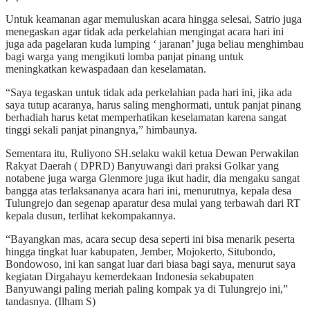
Untuk keamanan agar memuluskan acara hingga selesai, Satrio juga
menegaskan agar tidak ada perkelahian mengingat acara hari ini
juga ada pagelaran kuda lumping ‘ jaranan’ juga beliau menghimbau
bagi warga yang mengikuti lomba panjat pinang untuk
meningkatkan kewaspadaan dan keselamatan.
“Saya tegaskan untuk tidak ada perkelahian pada hari ini, jika ada
saya tutup acaranya, harus saling menghormati, untuk panjat pinang
berhadiah harus ketat memperhatikan keselamatan karena sangat
tinggi sekali panjat pinangnya,” himbaunya.
Sementara itu, Ruliyono SH.selaku wakil ketua Dewan Perwakilan
Rakyat Daerah ( DPRD) Banyuwangi dari praksi Golkar yang
notabene juga warga Glenmore juga ikut hadir, dia mengaku sangat
bangga atas terlaksananya acara hari ini, menurutnya, kepala desa
Tulungrejo dan segenap aparatur desa mulai yang terbawah dari RT
kepala dusun, terlihat kekompakannya.
“Bayangkan mas, acara secup desa seperti ini bisa menarik peserta
hingga tingkat luar kabupaten, Jember, Mojokerto, Situbondo,
Bondowoso, ini kan sangat luar dari biasa bagi saya, menurut saya
kegiatan Dirgahayu kemerdekaan Indonesia sekabupaten
Banyuwangi paling meriah paling kompak ya di Tulungrejo ini,”
tandasnya. (Ilham S)