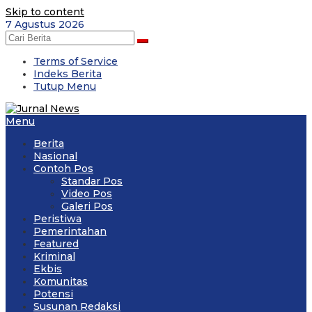
Skip to content
7 Agustus 2026
Terms of Service
Indeks Berita
Tutup Menu
Menu
Berita
Nasional
Contoh Pos
Standar Pos
Video Pos
Galeri Pos
Peristiwa
Pemerintahan
Featured
Kriminal
Ekbis
Komunitas
Potensi
Susunan Redaksi