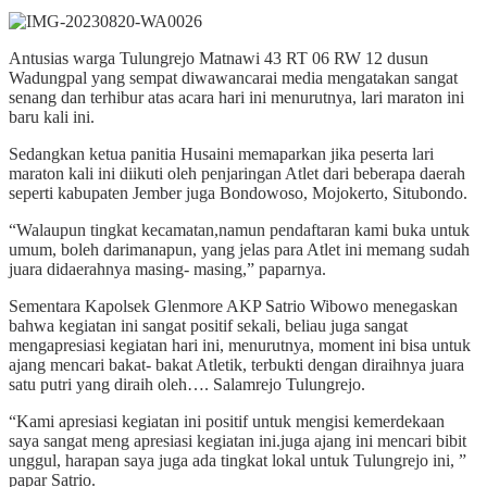
Antusias warga Tulungrejo Matnawi 43 RT 06 RW 12 dusun
Wadungpal yang sempat diwawancarai media mengatakan sangat
senang dan terhibur atas acara hari ini menurutnya, lari maraton ini
baru kali ini.
Sedangkan ketua panitia Husaini memaparkan jika peserta lari
maraton kali ini diikuti oleh penjaringan Atlet dari beberapa daerah
seperti kabupaten Jember juga Bondowoso, Mojokerto, Situbondo.
“Walaupun tingkat kecamatan,namun pendaftaran kami buka untuk
umum, boleh darimanapun, yang jelas para Atlet ini memang sudah
juara didaerahnya masing- masing,” paparnya.
Sementara Kapolsek Glenmore AKP Satrio Wibowo menegaskan
bahwa kegiatan ini sangat positif sekali, beliau juga sangat
mengapresiasi kegiatan hari ini, menurutnya, moment ini bisa untuk
ajang mencari bakat- bakat Atletik, terbukti dengan diraihnya juara
satu putri yang diraih oleh…. Salamrejo Tulungrejo.
“Kami apresiasi kegiatan ini positif untuk mengisi kemerdekaan
saya sangat meng apresiasi kegiatan ini.juga ajang ini mencari bibit
unggul, harapan saya juga ada tingkat lokal untuk Tulungrejo ini, ”
papar Satrio.