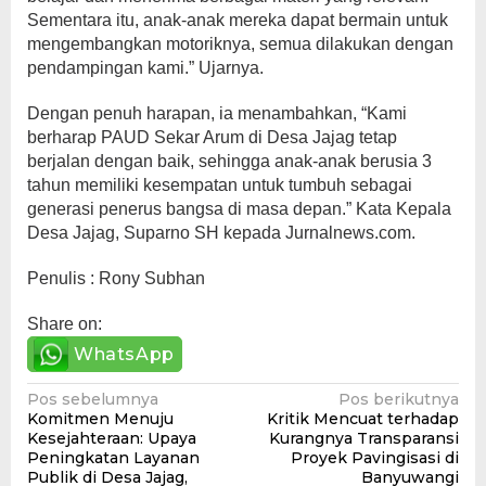
Sementara itu, anak-anak mereka dapat bermain untuk
mengembangkan motoriknya, semua dilakukan dengan
pendampingan kami.” Ujarnya.
Dengan penuh harapan, ia menambahkan, “Kami
berharap PAUD Sekar Arum di Desa Jajag tetap
berjalan dengan baik, sehingga anak-anak berusia 3
tahun memiliki kesempatan untuk tumbuh sebagai
generasi penerus bangsa di masa depan.” Kata Kepala
Desa Jajag, Suparno SH kepada Jurnalnews.com.
Penulis : Rony Subhan
Share on:
WhatsApp
Navigasi
Pos sebelumnya
Pos berikutnya
Komitmen Menuju
Kritik Mencuat terhadap
pos
Kesejahteraan: Upaya
Kurangnya Transparansi
Peningkatan Layanan
Proyek Pavingisasi di
Publik di Desa Jajag,
Banyuwangi