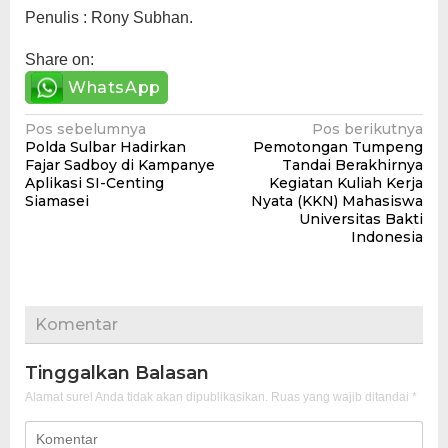
Penulis : Rony Subhan.
Share on:
WhatsApp
Navigasi
Pos sebelumnya
Pos berikutnya
Polda Sulbar Hadirkan
Pemotongan Tumpeng
pos
Fajar Sadboy di Kampanye
Tandai Berakhirnya
Aplikasi SI-Centing
Kegiatan Kuliah Kerja
Siamasei
Nyata (KKN) Mahasiswa
Universitas Bakti
Indonesia
Komentar
Tinggalkan Balasan
Alamat surel Anda tidak akan dipublikasikan.
Ruas yang wajib ditandai
*