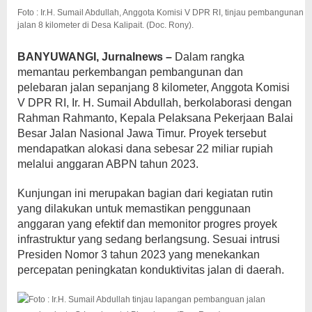
Balai
Foto : Ir.H. Sumail Abdullah, Anggota Komisi V DPR RI, tinjau pembangunan
Besar
jalan 8 kilometer di Desa Kalipait. (Doc. Rony).
Jalan
Nasional
Jawa
BANYUWANGI, Jurnalnews –
Dalam rangka
Timur
memantau perkembangan pembangunan dan
pelebaran jalan sepanjang 8 kilometer, Anggota Komisi
V DPR RI, Ir. H. Sumail Abdullah, berkolaborasi dengan
Rahman Rahmanto, Kepala Pelaksana Pekerjaan Balai
Besar Jalan Nasional Jawa Timur. Proyek tersebut
mendapatkan alokasi dana sebesar 22 miliar rupiah
melalui anggaran ABPN tahun 2023.
Kunjungan ini merupakan bagian dari kegiatan rutin
yang dilakukan untuk memastikan penggunaan
anggaran yang efektif dan memonitor progres proyek
infrastruktur yang sedang berlangsung. Sesuai intrusi
Presiden Nomor 3 tahun 2023 yang menekankan
percepatan peningkatan konduktivitas jalan di daerah.