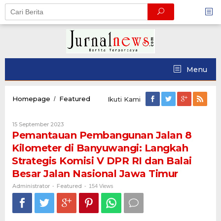
Skip
to
content
Menu
Pemantauan
Homepage
Featured
/
Ikuti Kami
Pembangunan
Jalan
Oleh
15 September 2023
8
Administrator
Pemantauan Pembangunan Jalan 8
Kilometer
di
Kilometer di Banyuwangi: Langkah
Banyuwangi:
Strategis Komisi V DPR RI dan Balai
Langkah
Strategis
Besar Jalan Nasional Jawa Timur
Komisi
Administrator
Featured
-
-
154 Views
V
DPR
RI
dan