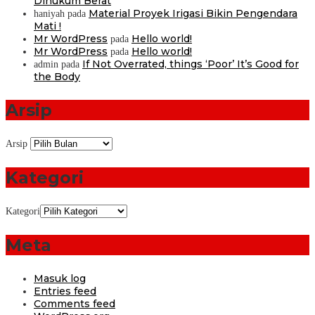
Dihukum Berat
Material Proyek Irigasi Bikin Pengendara
haniyah
pada
Mati !
Mr WordPress
Hello world!
pada
Mr WordPress
Hello world!
pada
If Not Overrated, things ‘Poor’ It’s Good for
admin
pada
the Body
Arsip
Arsip
Kategori
Kategori
Meta
Masuk log
Entries feed
Comments feed