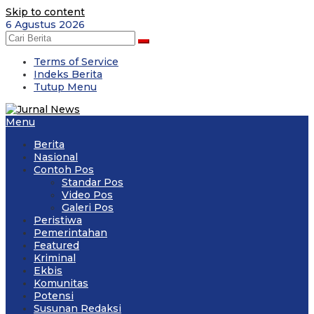
Skip to content
6 Agustus 2026
Terms of Service
Indeks Berita
Tutup Menu
Menu
Berita
Nasional
Contoh Pos
Standar Pos
Video Pos
Galeri Pos
Peristiwa
Pemerintahan
Featured
Kriminal
Ekbis
Komunitas
Potensi
Susunan Redaksi