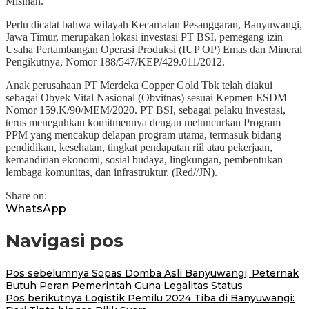
Misinah.
Perlu dicatat bahwa wilayah Kecamatan Pesanggaran, Banyuwangi,
Jawa Timur, merupakan lokasi investasi PT BSI, pemegang izin
Usaha Pertambangan Operasi Produksi (IUP OP) Emas dan Mineral
Pengikutnya, Nomor 188/547/KEP/429.011/2012.
Anak perusahaan PT Merdeka Copper Gold Tbk telah diakui
sebagai Obyek Vital Nasional (Obvitnas) sesuai Kepmen ESDM
Nomor 159.K/90/MEM/2020. PT BSI, sebagai pelaku investasi,
terus meneguhkan komitmennya dengan meluncurkan Program
PPM yang mencakup delapan program utama, termasuk bidang
pendidikan, kesehatan, tingkat pendapatan riil atau pekerjaan,
kemandirian ekonomi, sosial budaya, lingkungan, pembentukan
lembaga komunitas, dan infrastruktur. (Red//JN).
Share on:
WhatsApp
Navigasi pos
Pos sebelumnya
Sopas Domba Asli Banyuwangi, Peternak
Butuh Peran Pemerintah Guna Legalitas Status
Pos berikutnya
Logistik Pemilu 2024 Tiba di Banyuwangi: