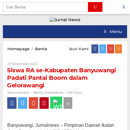
Skip
to
content
Menu
Siswa
Homepage
Berita
Ikuti Kami
/
RA
se-
Oleh
23 November 2023
Kabupaten
Administrator
Siswa RA se-Kabupaten Banyuwangi
Banyuwangi
Padati
Padati Pantai Boom dalam
Pantai
Gelorawangi
Boom
dalam
Administrator
Berita
Pendidikan
-
,
-
548 Views
Gelorawangi
Banyuwangi, Jurnalnews – Pimpinan Daerah Ikatan