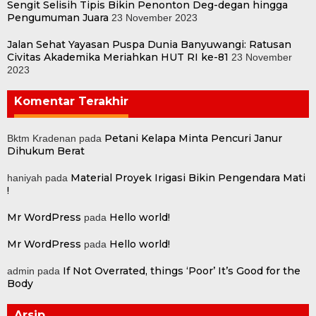
Sengit Selisih Tipis Bikin Penonton Deg-degan hingga
Pengumuman Juara
23 November 2023
Jalan Sehat Yayasan Puspa Dunia Banyuwangi: Ratusan
Civitas Akademika Meriahkan HUT RI ke-81
23 November
2023
Komentar Terakhir
Petani Kelapa Minta Pencuri Janur
Bktm Kradenan
pada
Dihukum Berat
Material Proyek Irigasi Bikin Pengendara Mati
haniyah
pada
!
Mr WordPress
Hello world!
pada
Mr WordPress
Hello world!
pada
If Not Overrated, things ‘Poor’ It’s Good for the
admin
pada
Body
Arsip