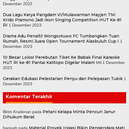
Desember 2023
Dua Lagu Karya Pangdam VI/Mulawarman Mayjen TNI
Krido Pramono Jadi Ikon Singing Competition HUT Ke-81
RI
1 Desember 2023
Drama Adu Penalti! Wongsotuwo FC Tumbangkan Tuan
Rumah, Resmi Juara Open Tournament Alasbuluh Cup I
1
Desember 2023
10 Besar Lolos! Perebutan Tiket Ke Babak Final Karaoke
HUT RI ke-81 Pantai Kalitopo Digelar Malam Ini
1 Desember
2023
Gerakan Edukasi Pelestarian Penyu dan Pelepasan Tukik
1
Desember 2023
Komentar Terakhir
Petani Kelapa Minta Pencuri Janur
Bktm Kradenan
pada
Dihukum Berat
Material Proyek Irigasi Bikin Pengendara Mati
haniyah
pada