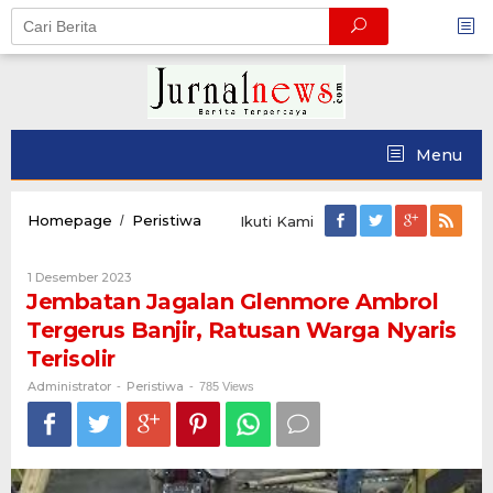
Skip
to
content
Menu
Jembatan
Homepage
Peristiwa
/
Ikuti Kami
Jagalan
Glenmore
Oleh
1 Desember 2023
Ambrol
Administrator
Jembatan Jagalan Glenmore Ambrol
Tergerus
Banjir,
Tergerus Banjir, Ratusan Warga Nyaris
Ratusan
Terisolir
Warga
Nyaris
Administrator
Peristiwa
-
-
785 Views
Terisolir