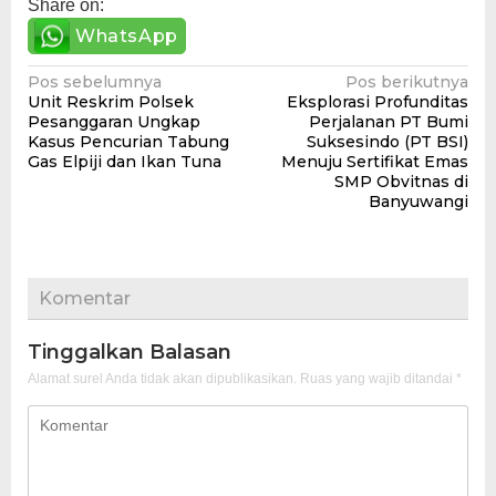
Share on:
WhatsApp
Navigasi
Pos sebelumnya
Pos berikutnya
Unit Reskrim Polsek
Eksplorasi Profunditas
pos
Pesanggaran Ungkap
Perjalanan PT Bumi
Kasus Pencurian Tabung
Suksesindo (PT BSI)
Gas Elpiji dan Ikan Tuna
Menuju Sertifikat Emas
SMP Obvitnas di
Banyuwangi
Komentar
Tinggalkan Balasan
Alamat surel Anda tidak akan dipublikasikan.
Ruas yang wajib ditandai
*