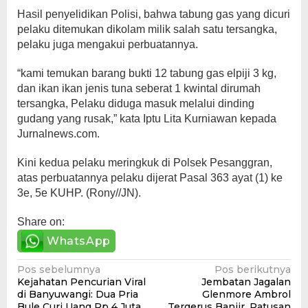
Hasil penyelidikan Polisi, bahwa tabung gas yang dicuri
pelaku ditemukan dikolam milik salah satu tersangka,
pelaku juga mengakui perbuatannya.
“kami temukan barang bukti 12 tabung gas elpiji 3 kg,
dan ikan ikan jenis tuna seberat 1 kwintal dirumah
tersangka, Pelaku diduga masuk melalui dinding
gudang yang rusak,” kata Iptu Lita Kurniawan kepada
Jurnalnews.com.
Kini kedua pelaku meringkuk di Polsek Pesanggran,
atas perbuatannya pelaku dijerat Pasal 363 ayat (1) ke
3e, 5e KUHP. (Rony//JN).
Share on:
WhatsApp
Navigasi
Pos sebelumnya
Pos berikutnya
Kejahatan Pencurian Viral
Jembatan Jagalan
pos
di Banyuwangi: Dua Pria
Glenmore Ambrol
Bule Curi Uang Rp 4 Juta
Tergerus Banjir, Ratusan