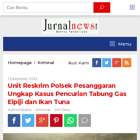
Skip
to
content
Menu
Unit
Homepage
Kriminal
/
Ikuti Kami
Reskrim
Polsek
Oleh
1 Desember 2023
Pesanggaran
Administrator
Unit Reskrim Polsek Pesanggaran
Ungkap
Kasus
Ungkap Kasus Pencurian Tabung Gas
Pencurian
Elpiji dan Ikan Tuna
Tabung
Gas
Administrator
Kriminal
-
-
944 Views
Elpiji
dan
Ikan
Tuna