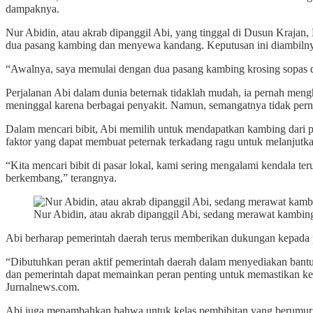
dampaknya.
Nur Abidin, atau akrab dipanggil Abi, yang tinggal di Dusun Kraj
dua pasang kambing dan menyewa kandang. Keputusan ini diambilnya 
“Awalnya, saya memulai dengan dua pasang kambing krosing sopas da
Perjalanan Abi dalam dunia beternak tidaklah mudah, ia pernah meng
meninggal karena berbagai penyakit. Namun, semangatnya tidak perna
Dalam mencari bibit, Abi memilih untuk mendapatkan kambing dari p
faktor yang dapat membuat peternak terkadang ragu untuk melanjutkan
“Kita mencari bibit di pasar lokal, kami sering mengalami kendala
berkembang,” terangnya.
Nur Abidin, atau akrab dipanggil Abi, sedang merawat kambing
Abi berharap pemerintah daerah terus memberikan dukungan kepada par
“Dibutuhkan peran aktif pemerintah daerah dalam menyediakan bantuan
dan pemerintah dapat memainkan peran penting untuk memastikan kese
Jurnalnews.com.
Abi juga menambahkan bahwa untuk kelas pembibitan yang berumur sa