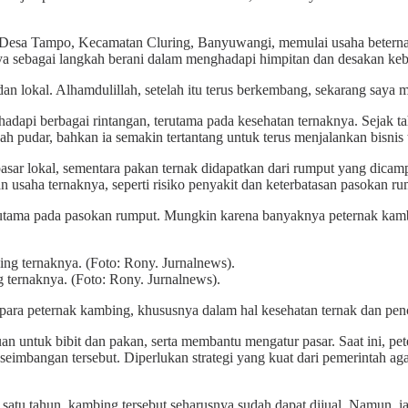
an, Desa Tampo, Kecamatan Cluring, Banyuwangi, memulai usaha beter
sebagai langkah berani dalam menghadapi himpitan dan desakan kebutu
n lokal. Alhamdulillah, setelah itu terus berkembang, sekarang saya 
hadapi berbagai rintangan, terutama pada kesehatan ternaknya. Sejak 
h pudar, bahkan ia semakin tertantang untuk terus menjalankan bisnis
asar lokal, sementara pakan ternak didapatkan dari rumput yang dica
 usaha ternaknya, seperti risiko penyakit dan keterbatasan pasokan ru
 terutama pada pasokan rumput. Mungkin karena banyaknya peternak ka
 ternaknya. (Foto: Rony. Jurnalnews).
a peternak kambing, khususnya dalam hal kesehatan ternak dan pencari
 untuk bibit dan pakan, serta membantu mengatur pasar. Saat ini, pet
imbangan tersebut. Diperlukan strategi yang kuat dari pemerintah aga
tu tahun, kambing tersebut seharusnya sudah dapat dijual. Namun, i