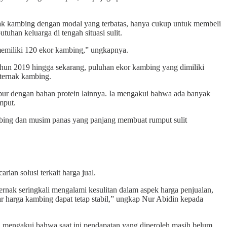
nak kambing dengan modal yang terbatas, hanya cukup untuk membeli
han keluarga di tengah situasi sulit.
memiliki 120 ekor kambing,” ungkapnya.
tahun 2019 hingga sekarang, puluhan ekor kambing yang dimiliki
 ternak kambing.
mpur dengan bahan protein lainnya. Ia mengakui bahwa ada banyak
mput.
mbing dan musim panas yang panjang membuat rumput sulit
an solusi terkait harga jual.
ernak seringkali mengalami kesulitan dalam aspek harga penjualan,
r harga kambing dapat tetap stabil,” ungkap Nur Abidin kepada
a mengakui bahwa saat ini pendapatan yang diperoleh masih belum