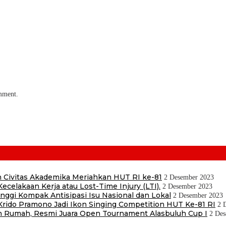
omment.
 Civitas Akademika Meriahkan HUT RI ke-81
2 Desember 2023
ecelakaan Kerja atau Lost-Time Injury (LTI).
2 Desember 2023
ggi Kompak Antisipasi Isu Nasional dan Lokal
2 Desember 2023
ido Pramono Jadi Ikon Singing Competition HUT Ke-81 RI
2 
 Rumah, Resmi Juara Open Tournament Alasbuluh Cup I
2 Des