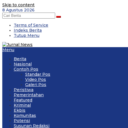
Skip to content
8 Agustus 2026
Terms of Service
Indeks Berita
Tutup Menu
Menu
Berita
Nasional
Contoh Pos
Standar Pos
Video Pos
Galeri Pos
Peristiwa
Pemerintahan
Featured
Kriminal
Ekbis
Komunitas
Potensi
Susunan Redaksi