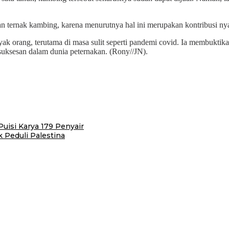
.
an ternak kambing, karena menurutnya hal ini merupakan kontribusi n
nyak orang, terutama di masa sulit seperti pandemi covid. Ia membukt
uksesan dalam dunia peternakan. (Rony//JN).
isi Karya 179 Penyair
Peduli Palestina