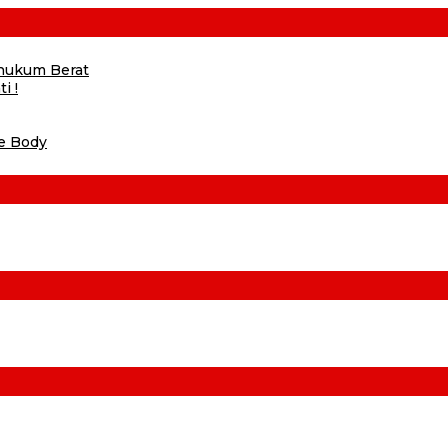
ihukum Berat
i !
he Body