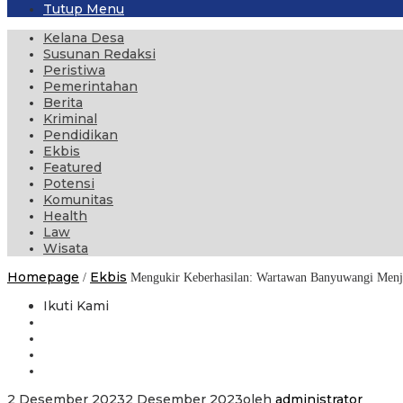
Tutup Menu
Kelana Desa
Susunan Redaksi
Peristiwa
Pemerintahan
Berita
Kriminal
Pendidikan
Ekbis
Featured
Potensi
Komunitas
Health
Law
Wisata
Homepage
Ekbis
/
Mengukir Keberhasilan: Wartawan Banyuwangi Menj
Ikuti Kami
2 Desember 2023
2 Desember 2023
oleh
administrator