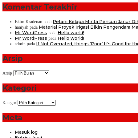
Komentar Terakhir
Petani Kelapa Minta Pencuri Janur D
Bktm Kradenan
pada
Material Proyek Irigasi Bikin Pengendara Mat
haniyah
pada
Mr WordPress
Hello world!
pada
Mr WordPress
Hello world!
pada
If Not Overrated, things ‘Poor’ It’s Good for t
admin
pada
Arsip
Arsip
Kategori
Kategori
Meta
Masuk log
Entries feed