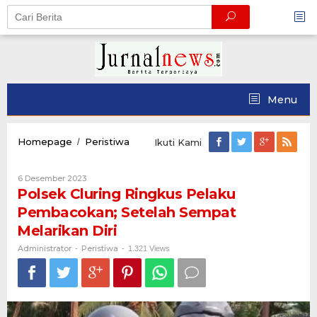
Skip
to
content
Menu
Polsek
Homepage
Peristiwa
/
Ikuti Kami
Cluring
Ringkus
Oleh
6 Desember 2023
Pelaku
Administrator
Polsek Cluring Ringkus Pelaku
Pembacokan;
Setelah
Pembacokan; Setelah Sempat
Sempat
Melarikan Diri
Melarikan
Diri
Administrator
Peristiwa
-
-
1.321 Views