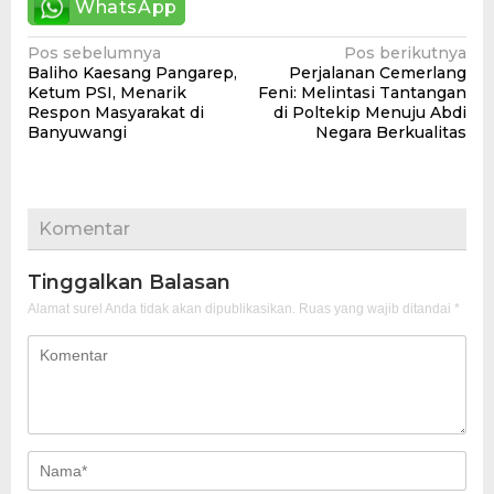
WhatsApp
Navigasi
Pos sebelumnya
Pos berikutnya
Baliho Kaesang Pangarep,
Perjalanan Cemerlang
pos
Ketum PSI, Menarik
Feni: Melintasi Tantangan
Respon Masyarakat di
di Poltekip Menuju Abdi
Banyuwangi
Negara Berkualitas
Komentar
Tinggalkan Balasan
Alamat surel Anda tidak akan dipublikasikan.
Ruas yang wajib ditandai
*