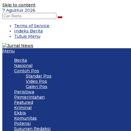
Skip to content
7 Agustus 2026
Terms of Service
Indeks Berita
Tutup Menu
Menu
Berita
Nasional
Contoh Pos
Standar Pos
Video Pos
Galeri Pos
Peristiwa
Pemerintahan
Featured
Kriminal
Ekbis
Komunitas
Potensi
Susunan Redaksi