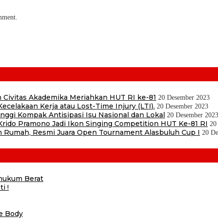
omment.
 Civitas Akademika Meriahkan HUT RI ke-81
20 Desember 2023
ecelakaan Kerja atau Lost-Time Injury (LTI).
20 Desember 2023
ggi Kompak Antisipasi Isu Nasional dan Lokal
20 Desember 202
ido Pramono Jadi Ikon Singing Competition HUT Ke-81 RI
20
 Rumah, Resmi Juara Open Tournament Alasbuluh Cup I
20 D
ihukum Berat
i !
he Body