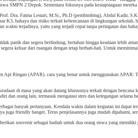
iswa SMPN 2 Depok. Sementara fokusnya pada kesiapsiagaan mereka d
Prof. Dra. Fatma Lestari, M.Si., Ph.D (pembimbing), Abdul Kadir, 
r K3, bahaya dan risiko terkait kebencanaan di lingkungan sekolah, hi
an waktu terjadinya, yaitu yang terjadi cepat tanpa peringatan dan ba
idak panik dan segera berlindung, bertahan hingga keadaan lebih ama
ya segera keluar dari ruangan dengan tetap berhati-hati. Untuk meminim
am Api Ringan (APAR). cara yang benar untuk menggunakan APAR: Tar
i keadaan di masa yang akan datang khususnya terkait dengan bencan
ndiri dan orang lain, termasuk mengatasi stres dan ketegangan selama b
erbagai banyak pertanyaan. Kendala waktu dalam kegiatan ini dapat tera
 juga friendly banget. Terus penjelasannya juga mudah dipahami, se
erikan souvenir sebagai hadiah untuk dua orang siswa yang memiliki p