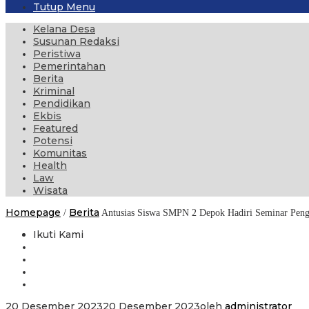
Tutup Menu
Kelana Desa
Susunan Redaksi
Peristiwa
Pemerintahan
Berita
Kriminal
Pendidikan
Ekbis
Featured
Potensi
Komunitas
Health
Law
Wisata
Homepage
Berita
/
Antusias Siswa SMPN 2 Depok Hadiri Seminar Peng
Ikuti Kami
20 Desember 2023
20 Desember 2023
oleh
administrator