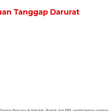
uan Tanggap Darurat
urat Bencana di Sekolah. Bentuk dari PBL sendiri berupa seminar