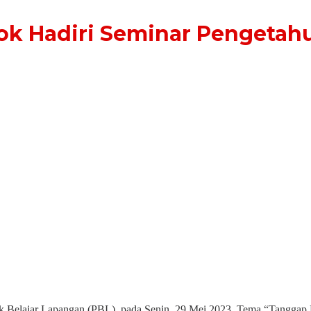
ok Hadiri Seminar Pengetah
elajar Lapangan (PBL), pada Senin, 29 Mei 2023. Tema “Tanggap Dar