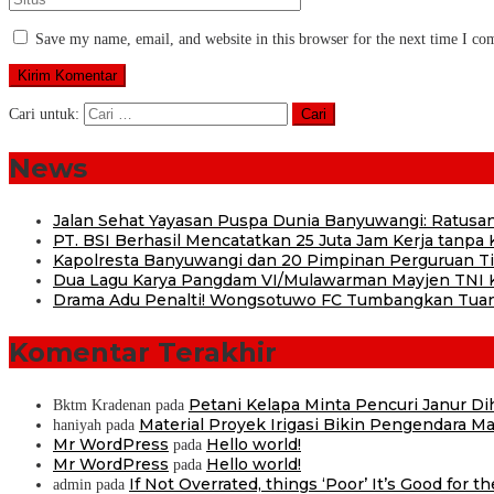
Save my name, email, and website in this browser for the next time I c
Cari untuk:
News
Jalan Sehat Yayasan Puspa Dunia Banyuwangi: Ratusan
PT. BSI Berhasil Mencatatkan 25 Juta Jam Kerja tanpa K
Kapolresta Banyuwangi dan 20 Pimpinan Perguruan Tin
Dua Lagu Karya Pangdam VI/Mulawarman Mayjen TNI Kr
Drama Adu Penalti! Wongsotuwo FC Tumbangkan Tuan
Komentar Terakhir
Petani Kelapa Minta Pencuri Janur D
Bktm Kradenan
pada
Material Proyek Irigasi Bikin Pengendara Mat
haniyah
pada
Mr WordPress
Hello world!
pada
Mr WordPress
Hello world!
pada
If Not Overrated, things ‘Poor’ It’s Good for t
admin
pada