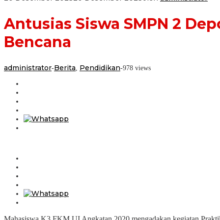
Antusias Siswa SMPN 2 Dep
Bencana
administrator
Berita
Pendidikan
-
,
-
978 views
Mahasiswa K3 FKM UI Angkatan 2020 mengadakan kegiatan Praktik B