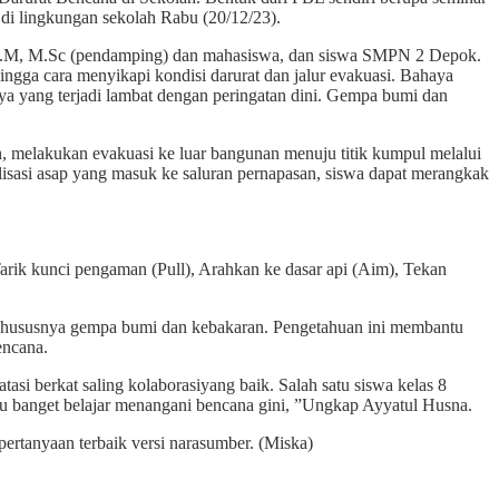
i lingkungan sekolah Rabu (20/12/23).
S.K.M, M.Sc (pendamping) dan mahasiswa, dan siswa SMPN 2 Depok.
ngga cara menyikapi kondisi darurat dan jalur evakuasi. Bahaya
haya yang terjadi lambat dengan peringatan dini. Gempa bumi dan
n, melakukan evakuasi ke luar bangunan menuju titik kumpul melalui
alisasi asap yang masuk ke saluran pernapasan, siswa dapat merangkak
ik kunci pengaman (Pull), Arahkan ke dasar api (Aim), Tekan
a khususnya gempa bumi dan kebakaran. Pengetahuan ini membantu
encana.
tasi berkat saling kolaborasiyang baik. Salah satu siswa kelas 8
ru banget belajar menangani bencana gini, ”Ungkap Ayyatul Husna.
ertanyaan terbaik versi narasumber. (Miska)