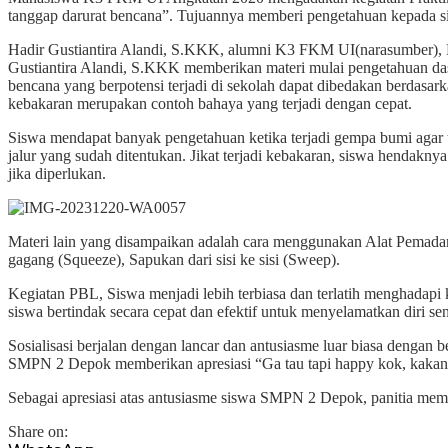
tanggap darurat bencana”. Tujuannya memberi pengetahuan kepada s
Hadir Gustiantira Alandi, S.KKK, alumni K3 FKM UI(narasumber), 
Gustiantira Alandi, S.KKK memberikan materi mulai pengetahuan dasa
bencana yang berpotensi terjadi di sekolah dapat dibedakan berdasark
kebakaran merupakan contoh bahaya yang terjadi dengan cepat.
Siswa mendapat banyak pengetahuan ketika terjadi gempa bumi agar t
jalur yang sudah ditentukan. Jikat terjadi kebakaran, siswa hendakn
jika diperlukan.
Materi lain yang disampaikan adalah cara menggunakan Alat Pemad
gagang (Squeeze), Sapukan dari sisi ke sisi (Sweep).
Kegiatan PBL, Siswa menjadi lebih terbiasa dan terlatih menghadap
siswa bertindak secara cepat dan efektif untuk menyelamatkan diri se
Sosialisasi berjalan dengan lancar dan antusiasme luar biasa dengan b
SMPN 2 Depok memberikan apresiasi “Ga tau tapi happy kok, kakanya
Sebagai apresiasi atas antusiasme siswa SMPN 2 Depok, panitia memb
Share on: