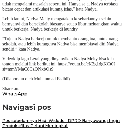
tidak mengalami masalah seperti ini. Hanya saja, Nadya terbiasa
bicara cepat dan artikulasi kurang jelas,” kata Nadya.
Lebih lanjut, Nadya Melty mengatakan kesehariannya selain
bernyanyi dan bersekolah biasanya setiap libur meluangkan waktu
untuk berkerja. Nadya berkerja di laundry.
“Tujuan Nadya berkerja untuk membantu orang tua, untuk uang
sekolah, atau lebih kurangnya Nadya bisa membiayai diri Nadya
sendiri,” kata Nadya.
Videoklip lagu Lerai yang dinyanyikan Nadya Melty bisa kita
tonton melalui link berikut ini; https://youtu.be/cK2g1dgKCt0?
si=mmYMaC8CzQNxbOs9
(Dilaporkan oleh Muhammad Fadhli)
Share on:
WhatsApp
Navigasi pos
Pos sebelumnya
Hadi Widodo : DPRD Banyuwangi Ingin
Produktifitas Petani Meningkat