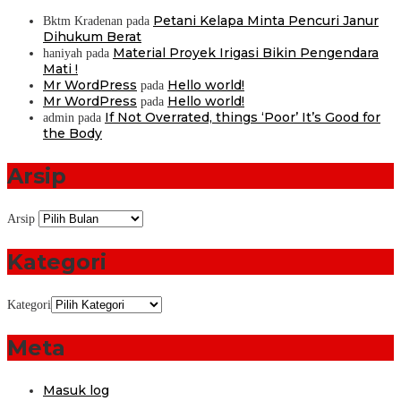
Petani Kelapa Minta Pencuri Janur
Bktm Kradenan
pada
Dihukum Berat
Material Proyek Irigasi Bikin Pengendara
haniyah
pada
Mati !
Mr WordPress
Hello world!
pada
Mr WordPress
Hello world!
pada
If Not Overrated, things ‘Poor’ It’s Good for
admin
pada
the Body
Arsip
Arsip
Kategori
Kategori
Meta
Masuk log