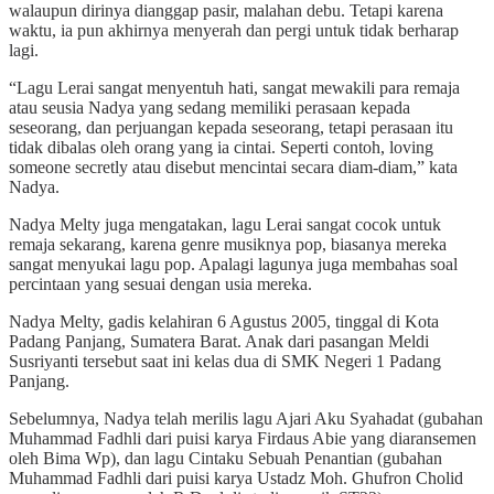
walaupun dirinya dianggap pasir, malahan debu. Tetapi karena
waktu, ia pun akhirnya menyerah dan pergi untuk tidak berharap
lagi.
“Lagu Lerai sangat menyentuh hati, sangat mewakili para remaja
atau seusia Nadya yang sedang memiliki perasaan kepada
seseorang, dan perjuangan kepada seseorang, tetapi perasaan itu
tidak dibalas oleh orang yang ia cintai. Seperti contoh, loving
someone secretly atau disebut mencintai secara diam-diam,” kata
Nadya.
Nadya Melty juga mengatakan, lagu Lerai sangat cocok untuk
remaja sekarang, karena genre musiknya pop, biasanya mereka
sangat menyukai lagu pop. Apalagi lagunya juga membahas soal
percintaan yang sesuai dengan usia mereka.
Nadya Melty, gadis kelahiran 6 Agustus 2005, tinggal di Kota
Padang Panjang, Sumatera Barat. Anak dari pasangan Meldi
Susriyanti tersebut saat ini kelas dua di SMK Negeri 1 Padang
Panjang.
Sebelumnya, Nadya telah merilis lagu Ajari Aku Syahadat (gubahan
Muhammad Fadhli dari puisi karya Firdaus Abie yang diaransemen
oleh Bima Wp), dan lagu Cintaku Sebuah Penantian (gubahan
Muhammad Fadhli dari puisi karya Ustadz Moh. Ghufron Cholid