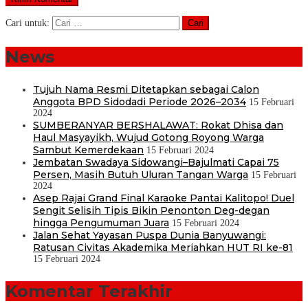
Cari untuk:
News
Tujuh Nama Resmi Ditetapkan sebagai Calon
Anggota BPD Sidodadi Periode 2026–2034
15 Februari
2024
SUMBERANYAR BERSHALAWAT: Rokat Dhisa dan
Haul Masyayikh, Wujud Gotong Royong Warga
Sambut Kemerdekaan
15 Februari 2024
Jembatan Swadaya Sidowangi–Bajulmati Capai 75
Persen, Masih Butuh Uluran Tangan Warga
15 Februari
2024
Asep Rajai Grand Final Karaoke Pantai Kalitopo! Duel
Sengit Selisih Tipis Bikin Penonton Deg-degan
hingga Pengumuman Juara
15 Februari 2024
Jalan Sehat Yayasan Puspa Dunia Banyuwangi:
Ratusan Civitas Akademika Meriahkan HUT RI ke-81
15 Februari 2024
Komentar Terakhir