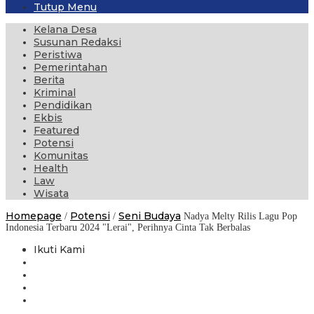
Tutup Menu
Kelana Desa
Susunan Redaksi
Peristiwa
Pemerintahan
Berita
Kriminal
Pendidikan
Ekbis
Featured
Potensi
Komunitas
Health
Law
Wisata
Homepage
Potensi
Seni Budaya
/
/
Nadya Melty Rilis Lagu Pop
Indonesia Terbaru 2024 "Lerai", Perihnya Cinta Tak Berbalas
Ikuti Kami