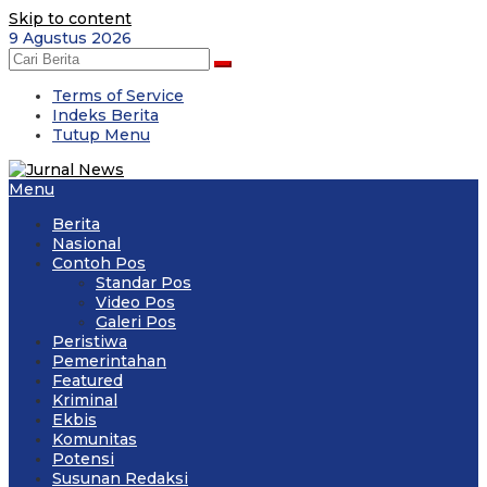
Skip to content
9 Agustus 2026
Terms of Service
Indeks Berita
Tutup Menu
Menu
Berita
Nasional
Contoh Pos
Standar Pos
Video Pos
Galeri Pos
Peristiwa
Pemerintahan
Featured
Kriminal
Ekbis
Komunitas
Potensi
Susunan Redaksi