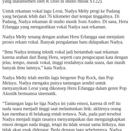
yang diaransemen oleh R Doel di studio musik ST22).
Untuk rekaman vokal lagu Lerai, Nadya Melty pergi ke Padang
yang berjarak lebih dari 76 kilometer dari tempat tinggalnya. Di
Padang, Nadya rekaman di studio musik Soni Audeo. Di sana, Heru
Erlangga yang mengarahkan vokal Nadya saat rekaman.
Nadya Melty senang dengan arahan Heru Erlangga saat menjalani
proses rekam vokal. Banyak pengalaman baru didapatkan Nadya.
“Ilmu Nadya tentang teknik vokal jadi bertambah saat rekaman
karena arahan dari Bang Heru, seperti cara pengucapan kata dengan
jelas, tempo, masuk vokal, tinggi rendahnya nada suara, dan masih
banyak ilmu lainnya,” kata Nadya.
Nadya Melty telah merilis lagu bergenre Pop Rock, dan Pop
Melayu. Nadya mengaku punya tantangan sendiri untuk
menyanyikan Lerai yang dikonsep Heru Erlangga dalam genre Pop
Akustik bernuansa sinematik.
“Tantangan lagu ke tiga Nadya ini yaitu emosi, karena di reff itu
nada suara menjadi tinggi saat melantunkan lirik: akhirnya orang
kan membaca di belakang entah tertawa. Nah, pada part tersebut
Nadya menjadi ingin rasanya menyampaikan dan mengungkapkan
emosi dengan nada tinggi, tetapi itu tidak sesuai sama liriknya, dan
tidak akan enak didengar. Beda dengan lagu sebelumnya, Nadya