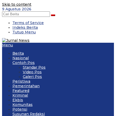
Skip to content
9 Agustus 2026
Terms of Service
Indeks Berita
Tutup Menu
Menu
Berita
Nasional
Contoh Pos
Standar Pos
Video Pos
Galeri Pos
Peristiwa
Pemerintahan
Featured
Kriminal
Ekbis
Komunitas
Potensi
Susunan Redaksi