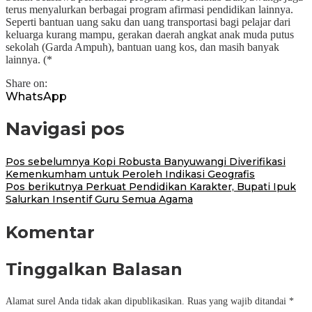
terus menyalurkan berbagai program afirmasi pendidikan lainnya.
Seperti bantuan uang saku dan uang transportasi bagi pelajar dari
keluarga kurang mampu, gerakan daerah angkat anak muda putus
sekolah (Garda Ampuh), bantuan uang kos, dan masih banyak
lainnya. (*
Share on:
WhatsApp
Navigasi pos
Pos sebelumnya
Kopi Robusta Banyuwangi Diverifikasi
Kemenkumham untuk Peroleh Indikasi Geografis
Pos berikutnya
Perkuat Pendidikan Karakter, Bupati Ipuk
Salurkan Insentif Guru Semua Agama
Komentar
Tinggalkan Balasan
Alamat surel Anda tidak akan dipublikasikan.
Ruas yang wajib ditandai
*