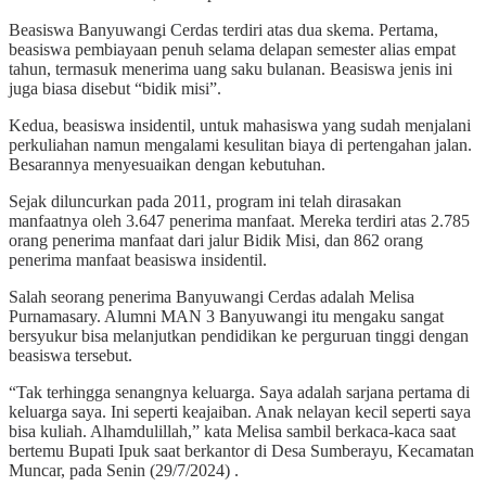
Beasiswa Banyuwangi Cerdas terdiri atas dua skema. Pertama,
beasiswa pembiayaan penuh selama delapan semester alias empat
tahun, termasuk menerima uang saku bulanan. Beasiswa jenis ini
juga biasa disebut “bidik misi”.
Kedua, beasiswa insidentil, untuk mahasiswa yang sudah menjalani
perkuliahan namun mengalami kesulitan biaya di pertengahan jalan.
Besarannya menyesuaikan dengan kebutuhan.
Sejak diluncurkan pada 2011, program ini telah dirasakan
manfaatnya oleh 3.647 penerima manfaat. Mereka terdiri atas 2.785
orang penerima manfaat dari jalur Bidik Misi, dan 862 orang
penerima manfaat beasiswa insidentil.
Salah seorang penerima Banyuwangi Cerdas adalah Melisa
Purnamasary. Alumni MAN 3 Banyuwangi itu mengaku sangat
bersyukur bisa melanjutkan pendidikan ke perguruan tinggi dengan
beasiswa tersebut.
“Tak terhingga senangnya keluarga. Saya adalah sarjana pertama di
keluarga saya. Ini seperti keajaiban. Anak nelayan kecil seperti saya
bisa kuliah. Alhamdulillah,” kata Melisa sambil berkaca-kaca saat
bertemu Bupati Ipuk saat berkantor di Desa Sumberayu, Kecamatan
Muncar, pada Senin (29/7/2024) .