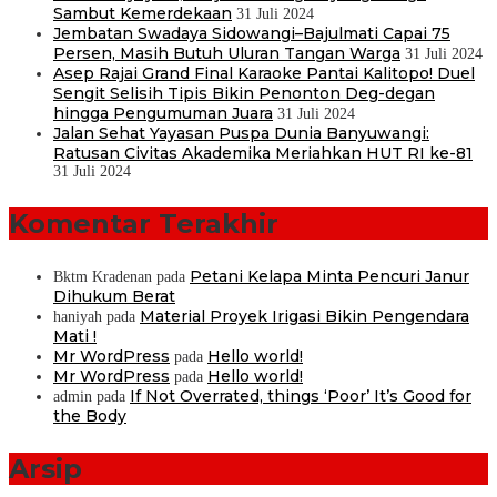
Sambut Kemerdekaan
31 Juli 2024
Jembatan Swadaya Sidowangi–Bajulmati Capai 75
Persen, Masih Butuh Uluran Tangan Warga
31 Juli 2024
Asep Rajai Grand Final Karaoke Pantai Kalitopo! Duel
Sengit Selisih Tipis Bikin Penonton Deg-degan
hingga Pengumuman Juara
31 Juli 2024
Jalan Sehat Yayasan Puspa Dunia Banyuwangi:
Ratusan Civitas Akademika Meriahkan HUT RI ke-81
31 Juli 2024
Komentar Terakhir
Petani Kelapa Minta Pencuri Janur
Bktm Kradenan
pada
Dihukum Berat
Material Proyek Irigasi Bikin Pengendara
haniyah
pada
Mati !
Mr WordPress
Hello world!
pada
Mr WordPress
Hello world!
pada
If Not Overrated, things ‘Poor’ It’s Good for
admin
pada
the Body
Arsip