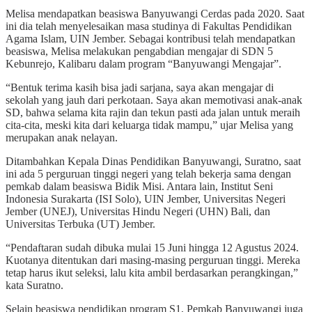
Melisa mendapatkan beasiswa Banyuwangi Cerdas pada 2020. Saat
ini dia telah menyelesaikan masa studinya di Fakultas Pendidikan
Agama Islam, UIN Jember. Sebagai kontribusi telah mendapatkan
beasiswa, Melisa melakukan pengabdian mengajar di SDN 5
Kebunrejo, Kalibaru dalam program “Banyuwangi Mengajar”.
“Bentuk terima kasih bisa jadi sarjana, saya akan mengajar di
sekolah yang jauh dari perkotaan. Saya akan memotivasi anak-anak
SD, bahwa selama kita rajin dan tekun pasti ada jalan untuk meraih
cita-cita, meski kita dari keluarga tidak mampu,” ujar Melisa yang
merupakan anak nelayan.
Ditambahkan Kepala Dinas Pendidikan Banyuwangi, Suratno, saat
ini ada 5 perguruan tinggi negeri yang telah bekerja sama dengan
pemkab dalam beasiswa Bidik Misi. Antara lain, Institut Seni
Indonesia Surakarta (ISI Solo), UIN Jember, Universitas Negeri
Jember (UNEJ), Universitas Hindu Negeri (UHN) Bali, dan
Universitas Terbuka (UT) Jember.
“Pendaftaran sudah dibuka mulai 15 Juni hingga 12 Agustus 2024.
Kuotanya ditentukan dari masing-masing perguruan tinggi. Mereka
tetap harus ikut seleksi, lalu kita ambil berdasarkan perangkingan,”
kata Suratno.
Selain beasiswa pendidikan program S1, Pemkab Banyuwangi juga