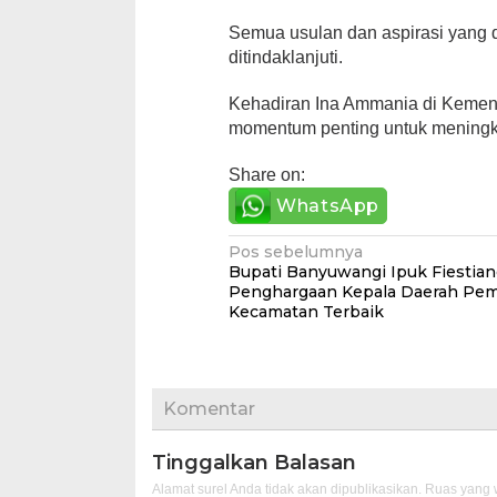
Semua usulan dan aspirasi yang d
ditindaklanjuti.
Kehadiran Ina Ammania di Kemena
momentum penting untuk meningkat
Share on:
WhatsApp
Navigasi
Pos sebelumnya
Bupati Banyuwangi Ipuk Fiestian
pos
Penghargaan Kepala Daerah Pe
Kecamatan Terbaik
Komentar
Tinggalkan Balasan
Alamat surel Anda tidak akan dipublikasikan.
Ruas yang w