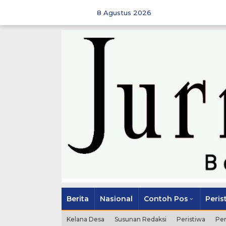
Skip
to
8 Agustus 2026
content
Berita
Nasional
Contoh Pos
Peris
Kelana Desa
Susunan Redaksi
Peristiwa
Pe