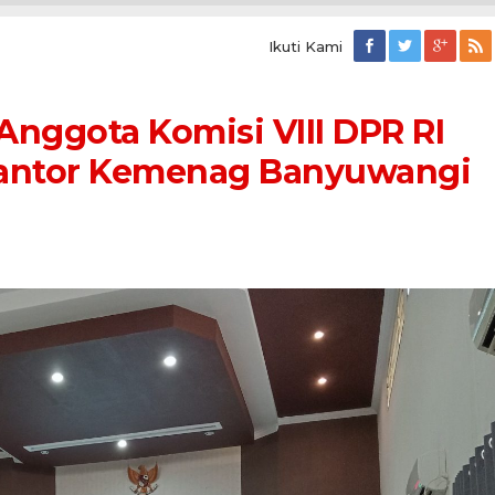
Ikuti Kami
nggota Komisi VIII DPR RI
Kantor Kemenag Banyuwangi