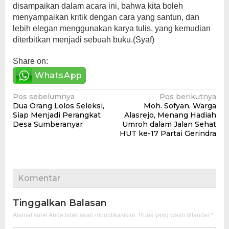
disampaikan dalam acara ini, bahwa kita boleh
menyampaikan kritik dengan cara yang santun, dan
lebih elegan menggunakan karya tulis, yang kemudian
diterbitkan menjadi sebuah buku.(Syaf)
Share on:
WhatsApp
Navigasi
Pos sebelumnya
Pos berikutnya
Dua Orang Lolos Seleksi,
Moh. Sofyan, Warga
pos
Siap Menjadi Perangkat
Alasrejo, Menang Hadiah
Desa Sumberanyar
Umroh dalam Jalan Sehat
HUT ke-17 Partai Gerindra
Komentar
Tinggalkan Balasan
Alamat surel Anda tidak akan dipublikasikan.
Ruas yang wajib ditandai
*