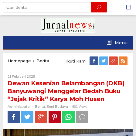
Skip
to
content
Menu
Dewan
Homepage
Berita
/
Ikuti Kami
Kesenian
Belambangan
Oleh
21 Februari 2025
(DKB)
Administrator
Dewan Kesenian Belambangan (DKB)
Banyuwangi
Menggelar
Banyuwangi Menggelar Bedah Buku
Bedah
“Jejak Kritik” Karya Moh Husen
Buku
"Jejak
Administrator
Berita
Seni Budaya
-
,
-
601 Views
Kritik"
Karya
Moh
Husen