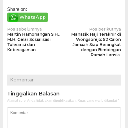
Share on:
WhatsApp
Navigasi
Pos sebelumnya
Pos berikutnya
Martin Hamonangan S.H.,
Manasik Haji Terakhir di
pos
M.H. Gelar Sosialisasi
Wongsorejo: 52 Calon
Toleransi dan
Jamaah Siap Berangkat
Keberagaman
dengan Bimbingan
Ramah Lansia
Komentar
Tinggalkan Balasan
Alamat surel Anda tidak akan dipublikasikan.
Ruas yang wajib ditandai
*