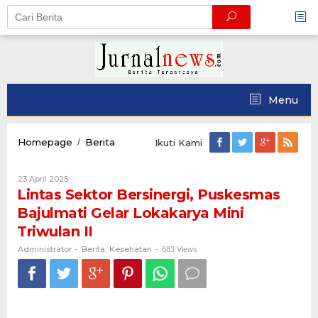
Skip
to
content
Menu
Lintas
Homepage
Berita
/
Ikuti Kami
Sektor
Bersinergi,
Oleh
23 April 2025
Puskesmas
Administrator
Lintas Sektor Bersinergi, Puskesmas
Bajulmati
Gelar
Bajulmati Gelar Lokakarya Mini
Lokakarya
Triwulan II
Mini
Triwulan
Administrator
Berita
Kesehatan
-
,
-
683 Views
II