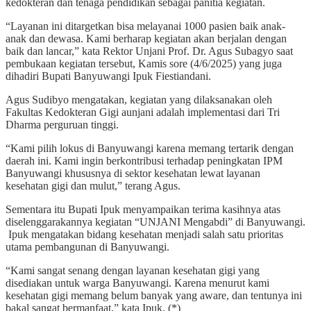
kedokteran dan tenaga pendidikan sebagai panitia kegiatan.
“Layanan ini ditargetkan bisa melayanai 1000 pasien baik anak-
anak dan dewasa. Kami berharap kegiatan akan berjalan dengan
baik dan lancar,” kata Rektor Unjani Prof. Dr. Agus Subagyo saat
pembukaan kegiatan tersebut, Kamis sore (4/6/2025) yang juga
dihadiri Bupati Banyuwangi Ipuk Fiestiandani.
Agus Sudibyo mengatakan, kegiatan yang dilaksanakan oleh
Fakultas Kedokteran Gigi aunjani adalah implementasi dari Tri
Dharma perguruan tinggi.
“Kami pilih lokus di Banyuwangi karena memang tertarik dengan
daerah ini. Kami ingin berkontribusi terhadap peningkatan IPM
Banyuwangi khususnya di sektor kesehatan lewat layanan
kesehatan gigi dan mulut,” terang Agus.
Sementara itu Bupati Ipuk menyampaikan terima kasihnya atas
diselenggarakannya kegiatan “UNJANI Mengabdi” di Banyuwangi.
Ipuk mengatakan bidang kesehatan menjadi salah satu prioritas
utama pembangunan di Banyuwangi.
“Kami sangat senang dengan layanan kesehatan gigi yang
disediakan untuk warga Banyuwangi. Karena menurut kami
kesehatan gigi memang belum banyak yang aware, dan tentunya ini
bakal sangat bermanfaat,” kata Ipuk. (*)