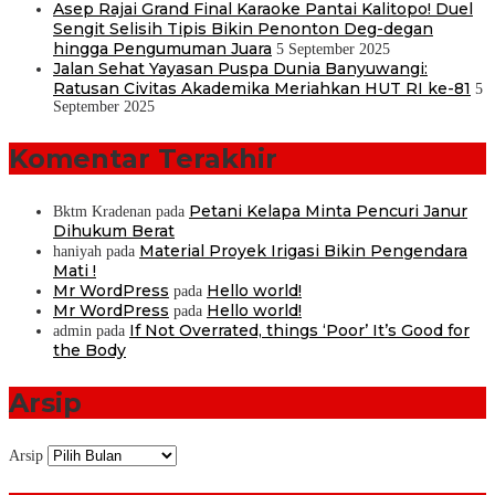
Asep Rajai Grand Final Karaoke Pantai Kalitopo! Duel
Sengit Selisih Tipis Bikin Penonton Deg-degan
hingga Pengumuman Juara
5 September 2025
Jalan Sehat Yayasan Puspa Dunia Banyuwangi:
Ratusan Civitas Akademika Meriahkan HUT RI ke-81
5
September 2025
Komentar Terakhir
Petani Kelapa Minta Pencuri Janur
Bktm Kradenan
pada
Dihukum Berat
Material Proyek Irigasi Bikin Pengendara
haniyah
pada
Mati !
Mr WordPress
Hello world!
pada
Mr WordPress
Hello world!
pada
If Not Overrated, things ‘Poor’ It’s Good for
admin
pada
the Body
Arsip
Arsip