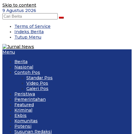
Skip to content
9 Agustus 2026
Terms of Service
Indeks Berita
Tutup Menu
Menu
Berita
Nasional
Contoh Pos
Standar Pos
Video Pos
Galeri Pos
Peristiwa
Pemerintahan
Featured
Kriminal
Ekbis
Komunitas
Potensi
Susunan Redaksi