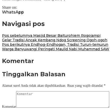
Share on:
WhatsApp
Navigasi pos
Pos sebelumnya
Masjid Besar Baiturohiem Rogojampi
Gelar Tradisi Ancak Kembang Ndog Screening Ogoh-ogoh
Pos berikutnya
Endhog-Endhogan, Tradisi Turun-temurun
Warga Banyuwangi Peringati Maulid Nabi Muhammad SAW
Komentar
Tinggalkan Balasan
Alamat surel Anda tidak akan dipublikasikan.
Ruas yang wajib ditandai
*
Komentar