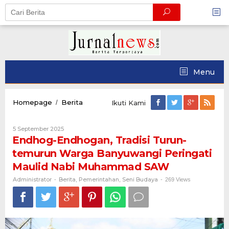
Skip
to
content
Menu
Endhog-
Homepage
Berita
/
Ikuti Kami
Endhogan,
Tradisi
Oleh
5 September 2025
Turun-
Administrator
Endhog-Endhogan, Tradisi Turun-
temurun
Warga
temurun Warga Banyuwangi Peringati
Banyuwangi
Maulid Nabi Muhammad SAW
Peringati
Maulid
Administrator
Berita
Pemerintahan
Seni Budaya
-
,
,
-
269 Views
Nabi
Muhammad
SAW