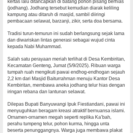
kertas lalu ditancapkan di batang pohon pisang berhias
(jodhang). Jodhang tersebut kemudian diarak keliling
kampung atau ditaruh di masjid, sambil diiringi
pembacaan selawat, barzanji, zikir, serta doa bersama.
Tradisi turun-temurun ini sudah berlangsung sejak lama
dan diwariskan lintas generasi sebagai wujud cinta
kepada Nabi Muhammad.
Salah satu perayaan meriah terlihat di Desa Kembiritan,
Kecamatan Genteng, Jumat (5/9/2025). Ribuan warga
tumpah ruah mengikuti pawai endhog-endhogan sejauh
2,2 km dari Masjid Baiturrahman menuju Kantor Desa
Kembiritan, membawa aneka jodhang telur hias dengan
iringan rebana dan lantunan selawat.
Dilepas Bupati Banyuwangi Ipuk Fiestiandani, pawai ini
menyuguhkan beragam kreasi atraktif bernuansa islami.
Ornamen-ornamen megah seperti replika Ka’bah,
perahu tumpeng telur, pohon kurma, hingga unta
beserta penunggangnya. Warga juga membawa plakat