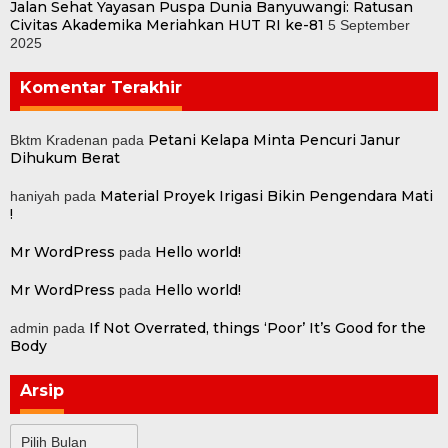
Jalan Sehat Yayasan Puspa Dunia Banyuwangi: Ratusan
Civitas Akademika Meriahkan HUT RI ke-81
5 September
2025
Komentar Terakhir
Petani Kelapa Minta Pencuri Janur
Bktm Kradenan
pada
Dihukum Berat
Material Proyek Irigasi Bikin Pengendara Mati
haniyah
pada
!
Mr WordPress
Hello world!
pada
Mr WordPress
Hello world!
pada
If Not Overrated, things ‘Poor’ It’s Good for the
admin
pada
Body
Arsip
Arsip