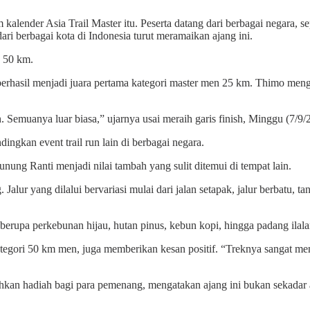
kalender Asia Trail Master itu. Peserta datang dari berbagai negara, s
dari berbagai kota di Indonesia turut meramaikan ajang ini.
n 50 km.
g berhasil menjadi juara pertama kategori master men 25 km. Thimo me
n. Semuanya luar biasa,” ujarnya usai meraih garis finish, Minggu (7/9/
ngkan event trail run lain di berbagai negara.
ung Ranti menjadi nilai tambah yang sulit ditemui di tempat lain.
 Jalur yang dilalui bervariasi mulai dari jalan setapak, jalur berbatu,
rupa perkebunan hijau, hutan pinus, kebun kopi, hingga padang ilalan
tegori 50 km men, juga memberikan kesan positif. “Treknya sangat me
hkan hadiah bagi para pemenang, mengatakan ajang ini bukan sekadar