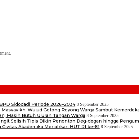
omment.
 BPD Sidodadi Periode 2026–2034
8 September 2025
Masyayikh, Wujud Gotong Royong Warga Sambut Kemerdek
en, Masih Butuh Uluran Tangan Warga
8 September 2025
 Sengit Selisih Tipis Bikin Penonton Deg-degan hingga Pengu
 Civitas Akademika Meriahkan HUT RI ke-81
8 September 2025