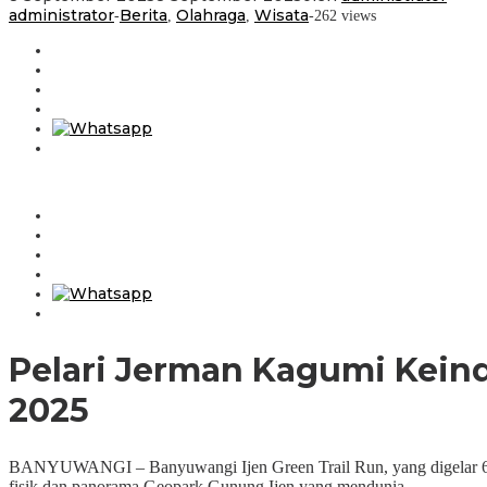
administrator
Berita
Olahraga
Wisata
-
,
,
-
262 views
Pelari Jerman Kagumi Kein
2025
BANYUWANGI – Banyuwangi Ijen Green Trail Run, yang digelar 6–7 S
fisik dan panorama Geopark Gunung Ijen yang mendunia.