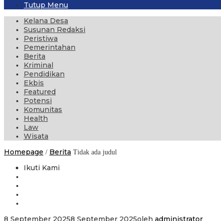
Tutup Menu
Kelana Desa
Susunan Redaksi
Peristiwa
Pemerintahan
Berita
Kriminal
Pendidikan
Ekbis
Featured
Potensi
Komunitas
Health
Law
Wisata
Homepage
Berita
/
Tidak ada judul
Ikuti Kami
8 September 2025
8 September 2025
oleh
administrator