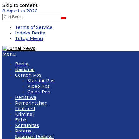
Skip to content
8 Agustus 2026
Terms of Service
Indeks Berita
Tutup Menu
Menu
Berita
Nasional
Contoh Pos
Standar Pos
Video Pos
Galeri Pos
Peristiwa
Pemerintahan
Featured
Kriminal
Ekbis
Komunitas
Potensi
Susunan Redaksi