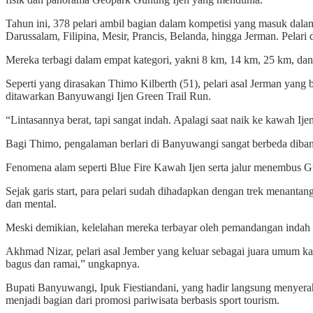
Tahun ini, 378 pelari ambil bagian dalam kompetisi yang masuk dalam 
Darussalam, Filipina, Mesir, Prancis, Belanda, hingga Jerman. Pelari 
Mereka terbagi dalam empat kategori, yakni 8 km, 14 km, 25 km, da
Seperti yang dirasakan Thimo Kilberth (51), pelari asal Jerman yan
ditawarkan Banyuwangi Ijen Green Trail Run.
“Lintasannya berat, tapi sangat indah. Apalagi saat naik ke kawah Ije
Bagi Thimo, pengalaman berlari di Banyuwangi sangat berbeda dibandi
Fenomena alam seperti Blue Fire Kawah Ijen serta jalur menembus Gun
Sejak garis start, para pelari sudah dihadapkan dengan trek menantang.
dan mental.
Meski demikian, kelelahan mereka terbayar oleh pemandangan indah be
Akhmad Nizar, pelari asal Jember yang keluar sebagai juara umum ka
bagus dan ramai,” ungkapnya.
Bupati Banyuwangi, Ipuk Fiestiandani, yang hadir langsung menyera
menjadi bagian dari promosi pariwisata berbasis sport tourism.