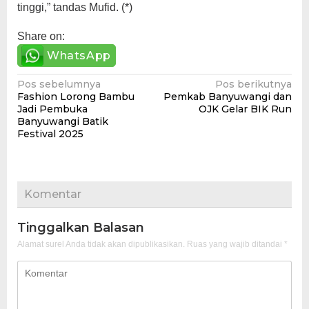
tinggi,” tandas Mufid. (*)
Share on:
WhatsApp
Navigasi
Pos sebelumnya
Pos berikutnya
Fashion Lorong Bambu
Pemkab Banyuwangi dan
pos
Jadi Pembuka
OJK Gelar BIK Run
Banyuwangi Batik
Festival 2025
Komentar
Tinggalkan Balasan
Alamat surel Anda tidak akan dipublikasikan.
Ruas yang wajib ditandai
*