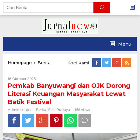
Skip
to
content
Menu
Pemkab
Homepage
Berita
/
Ikuti Kami
Banyuwangi
dan
Oleh
18 Oktober 2025
OJK
Administrator
Pemkab Banyuwangi dan OJK Dorong
Dorong
Literasi
Literasi Keuangan Masyarakat Lewat
Keuangan
Batik Festival
Masyarakat
Lewat
Administrator
Berita
Seni Budaya
-
,
-
156 Views
Batik
Festival