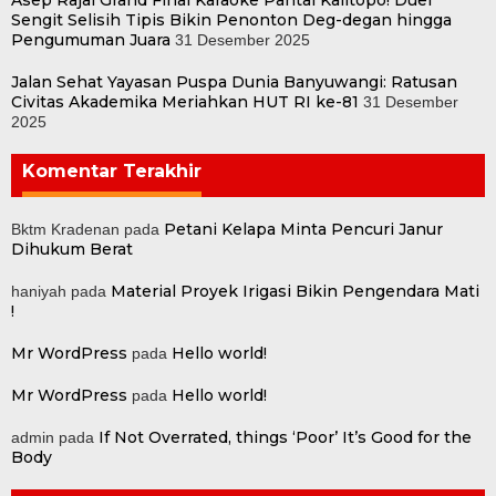
Asep Rajai Grand Final Karaoke Pantai Kalitopo! Duel
Sengit Selisih Tipis Bikin Penonton Deg-degan hingga
Pengumuman Juara
31 Desember 2025
Jalan Sehat Yayasan Puspa Dunia Banyuwangi: Ratusan
Civitas Akademika Meriahkan HUT RI ke-81
31 Desember
2025
Komentar Terakhir
Petani Kelapa Minta Pencuri Janur
Bktm Kradenan
pada
Dihukum Berat
Material Proyek Irigasi Bikin Pengendara Mati
haniyah
pada
!
Mr WordPress
Hello world!
pada
Mr WordPress
Hello world!
pada
If Not Overrated, things ‘Poor’ It’s Good for the
admin
pada
Body