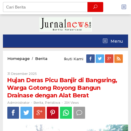
Skip
to
content
Menu
Hujan
Homepage
Berita
/
Ikuti Kami
Deras
Picu
Oleh
31 Desember 2025
Banjir
Administrator
Hujan Deras Picu Banjir di Bangsring,
di
Bangsring,
Warga Gotong Royong Bangun
Warga
Drainase dengan Alat Berat
Gotong
Royong
Administrator
Berita
Peristiwa
-
,
-
204 Views
Bangun
Drainase
dengan
Alat
Berat