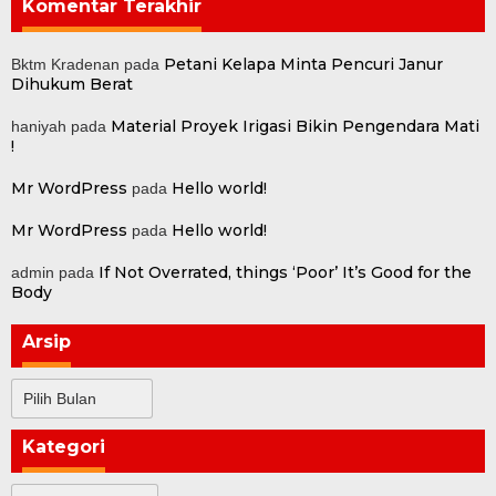
Komentar Terakhir
Petani Kelapa Minta Pencuri Janur
Bktm Kradenan
pada
Dihukum Berat
Material Proyek Irigasi Bikin Pengendara Mati
haniyah
pada
!
Mr WordPress
Hello world!
pada
Mr WordPress
Hello world!
pada
If Not Overrated, things ‘Poor’ It’s Good for the
admin
pada
Body
Arsip
Arsip
Kategori
Kategori