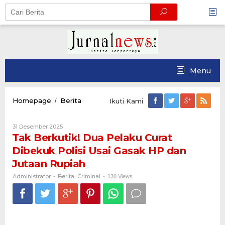
Skip
to
content
Menu
Tak
Homepage
Berita
/
Ikuti Kami
Berkutik!
Dua
Oleh
31 Desember 2025
Pelaku
Administrator
Tak Berkutik! Dua Pelaku Curat
Curat
Dibekuk
Dibekuk Polisi Usai Gasak HP dan
Polisi
Jutaan Rupiah
Usai
Gasak
Administrator
Berita
Criminal
-
,
-
130 Views
HP
dan
Jutaan
Rupiah