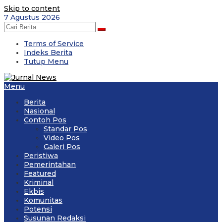
Skip to content
7 Agustus 2026
Terms of Service
Indeks Berita
Tutup Menu
Menu
Berita
Nasional
Contoh Pos
Standar Pos
Video Pos
Galeri Pos
Peristiwa
Pemerintahan
Featured
Kriminal
Ekbis
Komunitas
Potensi
Susunan Redaksi