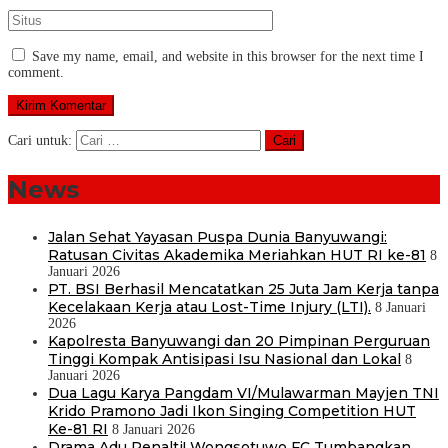
Save my name, email, and website in this browser for the next time I
comment.
Cari untuk:
News
Jalan Sehat Yayasan Puspa Dunia Banyuwangi:
Ratusan Civitas Akademika Meriahkan HUT RI ke-81
8
Januari 2026
PT. BSI Berhasil Mencatatkan 25 Juta Jam Kerja tanpa
Kecelakaan Kerja atau Lost-Time Injury (LTI).
8 Januari
2026
Kapolresta Banyuwangi dan 20 Pimpinan Perguruan
Tinggi Kompak Antisipasi Isu Nasional dan Lokal
8
Januari 2026
Dua Lagu Karya Pangdam VI/Mulawarman Mayjen TNI
Krido Pramono Jadi Ikon Singing Competition HUT
Ke-81 RI
8 Januari 2026
Drama Adu Penalti! Wongsotuwo FC Tumbangkan