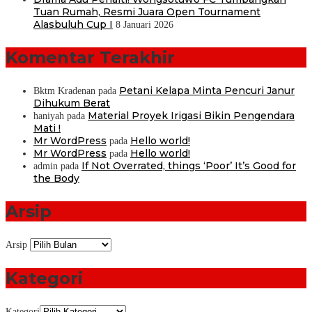
Tuan Rumah, Resmi Juara Open Tournament
Alasbuluh Cup I
8 Januari 2026
Komentar Terakhir
Petani Kelapa Minta Pencuri Janur
Bktm Kradenan
pada
Dihukum Berat
Material Proyek Irigasi Bikin Pengendara
haniyah
pada
Mati !
Mr WordPress
Hello world!
pada
Mr WordPress
Hello world!
pada
If Not Overrated, things ‘Poor’ It’s Good for
admin
pada
the Body
Arsip
Arsip
Kategori
Kategori