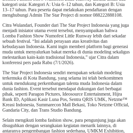
kategori usia: Kategori A: Usia 6–12 tahun, dan Kategori B: Usia
13–17 tahun. Para peserta dapat melakukan pendaftaran dengan
menghubungi Admin The Star Project di nomor 088222888108.
Citra Wulandari, Founder dari The Star Project Indonesia yang juga
menjadi inisiator utama event tersebut, menyampaikan bahwa
Lomba Fashion Show Numofest Little Runway lebih dari sekadar
sebuah festival. “Ini adalah perayaan atas kreativitas dan
kebudayaan Indonesia. Kami ingin memberi platform bagi generasi
muda untuk menyalurkan bakat mereka di dunia modeling sekaligus
melestarikan kain-kain tradisional Indonesia,” ujar Citra dalam
konferensi pers pada Rabu (7/1/2026).
The Star Project Indonesia sendiri merupakan sekolah modeling
terkemuka di Kota Bandung, yang selama ini telah berkomitmen
untuk mendukung perkembangan talenta muda Indonesia dalam
dunia fashion. Event tersebut mendapat dukungan dari berbagai
pihak, seperti Paragon Pictures, Ideosource Entertainment, Hijra
Bank ID, Aplikasi Kasir Luna Pos, Sentra QRIS UMK, Netzme™
Kreasi Indonesia, Summarecon Mall Bekasi, Toko Netzme Official,
Gandaria City, dan Trans Studio Bandung.
Selain mengikuti lomba fashion show, para pengunjung juga akan
disuguhkan dengan serangkaian kegiatan menarik lainnya, di
antaranya pengembangan fashion sederhana, UMKM Exhibition,