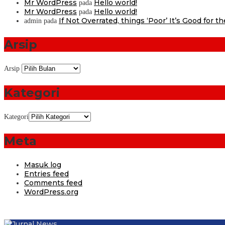
Mr WordPress
Hello world!
pada
Mr WordPress
Hello world!
pada
If Not Overrated, things ‘Poor’ It’s Good for t
admin
pada
Arsip
Arsip
Kategori
Kategori
Meta
Masuk log
Entries feed
Comments feed
WordPress.org