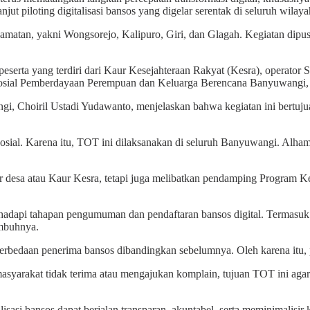
njut piloting digitalisasi bansos yang digelar serentak di seluruh wila
matan, yakni Wongsorejo, Kalipuro, Giri, dan Glagah. Kegiatan dipu
 peserta yang terdiri dari Kaur Kesejahteraan Rakyat (Kesra), operato
osial Pemberdayaan Perempuan dan Keluarga Berencana Banyuwangi, st
i, Choiril Ustadi Yudawanto, menjelaskan bahwa kegiatan ini bertuju
 sosial. Karena itu, TOT ini dilaksanakan di seluruh Banyuwangi. Alha
or desa atau Kaur Kesra, tetapi juga melibatkan pendamping Program
adapi tahapan pengumuman dan pendaftaran bansos digital. Termasuk 
imbuhnya.
erbedaan penerima bansos dibandingkan sebelumnya. Oleh karena itu, p
asyarakat tidak terima atau mengajukan komplain, tujuan TOT ini agar 
asi bansos dapat berjalan transparan, akuntabel, serta meminimalisir