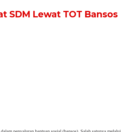
at SDM Lewat TOT Bansos
lam penyaluran bantuan sosial (bansos). Salah satunya melalui