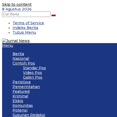
Skip to content
8 Agustus 2026
Terms of Service
Indeks Berita
Tutup Menu
Menu
Berita
Nasional
Contoh Pos
Standar Pos
Video Pos
Galeri Pos
Peristiwa
Pemerintahan
Featured
Kriminal
Ekbis
Komunitas
Potensi
Susunan Redaksi