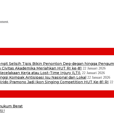
omment.
 Sengit Selisih Tipis Bikin Penonton Deg-degan hingga Pengu
 Civitas Akademika Meriahkan HUT RI ke-81
22 Januari 2026
ecelakaan Kerja atau Lost-Time Injury (LTI).
22 Januari 2026
ggi Kompak Antisipasi Isu Nasional dan Lokal
22 Januari 2026
ido Pramono Jadi Ikon Singing Competition HUT Ke-81 RI
22
ihukum Berat
i !