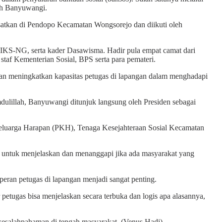
yah Banyuwangi.
satkan di Pendopo Kecamatan Wongsorejo dan diikuti oleh
r SIKS-NG, serta kader Dasawisma. Hadir pula empat camat dari
af Kementerian Sosial, BPS serta para pemateri.
an meningkatkan kapasitas petugas di lapangan dalam menghadapi
mdulillah, Banyuwangi ditunjuk langsung oleh Presiden sebagai
 Keluarga Harapan (PKH), Tenaga Kesejahteraan Sosial Kecamatan
untuk menjelaskan dan menanggapi jika ada masyarakat yang
eran petugas di lapangan menjadi sangat penting.
petugas bisa menjelaskan secara terbuka dan logis apa alasannya,
 kesalahpahaman di tengah masyarakat. (Venus Hadi)