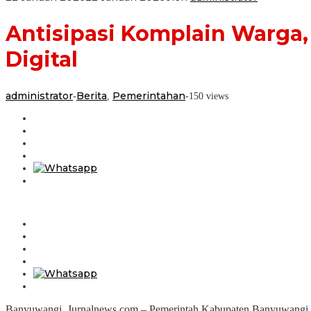
Antisipasi Komplain Warg
Digital
administrator
Berita
Pemerintahan
-
,
-
150 views
Banyuwangi, Jurnalnews.com – Pemerintah Kabupaten Banyuwangi teru