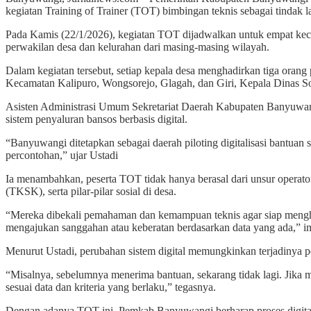
kegiatan Training of Trainer (TOT) bimbingan teknis sebagai tindak la
Pada Kamis (22/1/2026), kegiatan TOT dijadwalkan untuk empat keca
perwakilan desa dan kelurahan dari masing-masing wilayah.
Dalam kegiatan tersebut, setiap kepala desa menghadirkan tiga orang
Kecamatan Kalipuro, Wongsorejo, Glagah, dan Giri, Kepala Dinas S
Asisten Administrasi Umum Sekretariat Daerah Kabupaten Banyuwang
sistem penyaluran bansos berbasis digital.
“Banyuwangi ditetapkan sebagai daerah piloting digitalisasi bantuan
percontohan,” ujar Ustadi
Ia menambahkan, peserta TOT tidak hanya berasal dari unsur operat
(TKSK), serta pilar-pilar sosial di desa.
“Mereka dibekali pemahaman dan kemampuan teknis agar siap mengh
mengajukan sanggahan atau keberatan berdasarkan data yang ada,” 
Menurut Ustadi, perubahan sistem digital memungkinkan terjadinya p
“Misalnya, sebelumnya menerima bantuan, sekarang tidak lagi. Jika m
sesuai data dan kriteria yang berlaku,” tegasnya.
Dengan adanya TOT ini, Pemkab Banyuwangi berharap proses digitalis