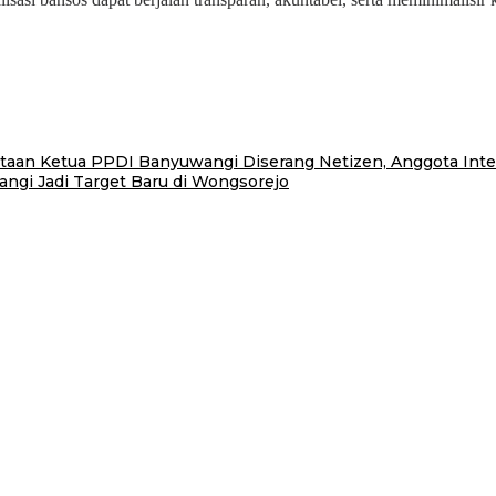
ataan Ketua PPDI Banyuwangi Diserang Netizen, Anggota Inter
angi Jadi Target Baru di Wongsorejo