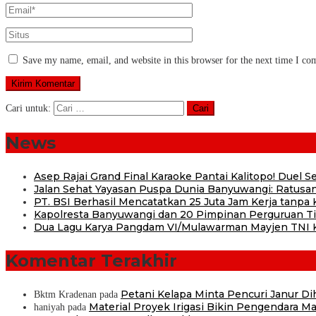
Save my name, email, and website in this browser for the next time I c
Cari untuk:
News
Asep Rajai Grand Final Karaoke Pantai Kalitopo! Duel
Jalan Sehat Yayasan Puspa Dunia Banyuwangi: Ratusan
PT. BSI Berhasil Mencatatkan 25 Juta Jam Kerja tanpa K
Kapolresta Banyuwangi dan 20 Pimpinan Perguruan Tin
Dua Lagu Karya Pangdam VI/Mulawarman Mayjen TNI Kr
Komentar Terakhir
Petani Kelapa Minta Pencuri Janur D
Bktm Kradenan
pada
Material Proyek Irigasi Bikin Pengendara Mat
haniyah
pada