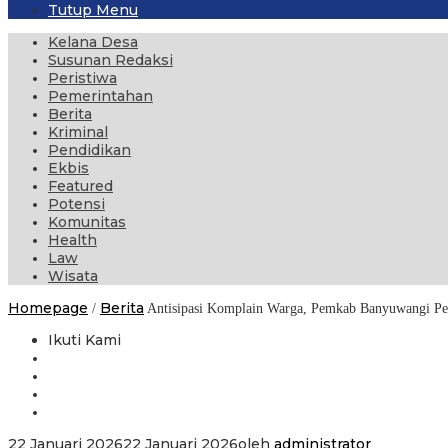
Tutup Menu
Kelana Desa
Susunan Redaksi
Peristiwa
Pemerintahan
Berita
Kriminal
Pendidikan
Ekbis
Featured
Potensi
Komunitas
Health
Law
Wisata
Homepage
Berita
/
Antisipasi Komplain Warga, Pemkab Banyuwangi P
Ikuti Kami
22 Januari 2026
22 Januari 2026
oleh
administrator