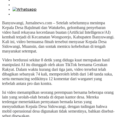
Banyuwangi, Jurnalnews.com – Setelah sebelumnya menimpa
Kepala Desa Bajulmati dan Watukebo, gelombang penyebaran
video hasil rekayasa kecerdasan buatan (Artificial Intelligence/AI)
kembali terjadi di Kecamatan Wongsorejo, Kabupaten Banyuwangi.
Kali ini, video bernuansa fitnah tersebut menyasar Kepala Desa
Sidowangi, Muansin, dan sontak memicu kehebohan di tengah
masyarakat setempat.
Video berdurasi sekitar 8 detik yang diduga kuat merupakan hasil
manipulasi AI itu diunggah oleh akun TikTok bernama Gerakan
Rakyat. Dalam waktu kurang dari tiga jam, video tersebut telah
dibagikan sebanyak 74 kali, memperoleh lebih dari 148 tanda suka,
serta memancing sedikitnya 12 komentar dari warganet yang
terbelah antara pro dan kontra.
Isi video menampilkan seorang perempuan bersama beberapa orang
lain yang seolah-olah berada di depan kantor desa. Mereka
terdengar meneriakkan pernyataan bernada keras yang
menyudutkan Kepala Desa Sidowangi, dengan tudingan bahwa
mobil operasional desa digunakan tidak semestinya, bahkan disebut-
sebut disewakan.