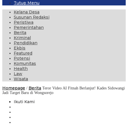
Tutup Menu
Kelana Desa
Susunan Redaksi
Peristiwa
Pemerintahan
Berita
Kriminal
Pendidikan
Ekbis
Featured
Potensi
Komunitas
Health
Law
Wisata
Homepage
Berita
/
Teror Video AI Fitnah Berlanjut! Kades Sidowangi
Jadi Target Baru di Wongsorejo
Ikuti Kami