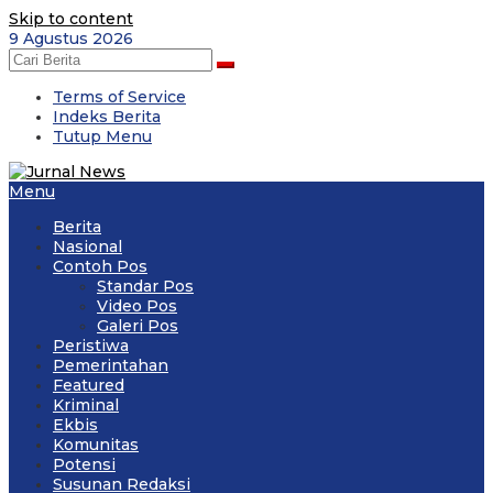
Skip to content
9 Agustus 2026
Terms of Service
Indeks Berita
Tutup Menu
Menu
Berita
Nasional
Contoh Pos
Standar Pos
Video Pos
Galeri Pos
Peristiwa
Pemerintahan
Featured
Kriminal
Ekbis
Komunitas
Potensi
Susunan Redaksi