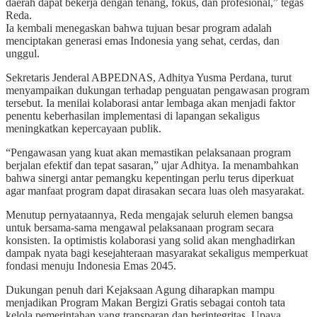
daerah dapat bekerja dengan tenang, fokus, dan profesional,” tegas
Reda.
Ia kembali menegaskan bahwa tujuan besar program adalah
menciptakan generasi emas Indonesia yang sehat, cerdas, dan
unggul.
Sekretaris Jenderal ABPEDNAS, Adhitya Yusma Perdana, turut
menyampaikan dukungan terhadap penguatan pengawasan program
tersebut. Ia menilai kolaborasi antar lembaga akan menjadi faktor
penentu keberhasilan implementasi di lapangan sekaligus
meningkatkan kepercayaan publik.
“Pengawasan yang kuat akan memastikan pelaksanaan program
berjalan efektif dan tepat sasaran,” ujar Adhitya. Ia menambahkan
bahwa sinergi antar pemangku kepentingan perlu terus diperkuat
agar manfaat program dapat dirasakan secara luas oleh masyarakat.
Menutup pernyataannya, Reda mengajak seluruh elemen bangsa
untuk bersama-sama mengawal pelaksanaan program secara
konsisten. Ia optimistis kolaborasi yang solid akan menghadirkan
dampak nyata bagi kesejahteraan masyarakat sekaligus memperkuat
fondasi menuju Indonesia Emas 2045.
Dukungan penuh dari Kejaksaan Agung diharapkan mampu
menjadikan Program Makan Bergizi Gratis sebagai contoh tata
kelola pemerintahan yang transparan dan berintegritas. Upaya