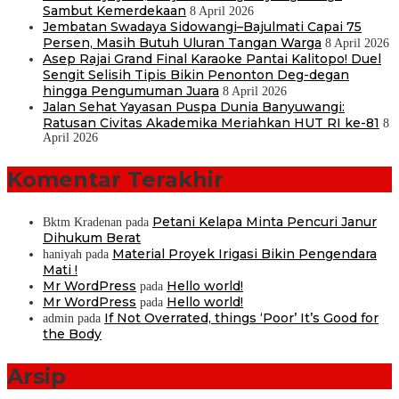
Sambut Kemerdekaan
8 April 2026
Jembatan Swadaya Sidowangi–Bajulmati Capai 75
Persen, Masih Butuh Uluran Tangan Warga
8 April 2026
Asep Rajai Grand Final Karaoke Pantai Kalitopo! Duel
Sengit Selisih Tipis Bikin Penonton Deg-degan
hingga Pengumuman Juara
8 April 2026
Jalan Sehat Yayasan Puspa Dunia Banyuwangi:
Ratusan Civitas Akademika Meriahkan HUT RI ke-81
8
April 2026
Komentar Terakhir
Petani Kelapa Minta Pencuri Janur
Bktm Kradenan
pada
Dihukum Berat
Material Proyek Irigasi Bikin Pengendara
haniyah
pada
Mati !
Mr WordPress
Hello world!
pada
Mr WordPress
Hello world!
pada
If Not Overrated, things ‘Poor’ It’s Good for
admin
pada
the Body
Arsip