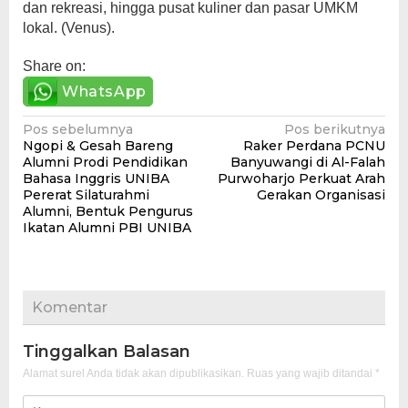
dan rekreasi, hingga pusat kuliner dan pasar UMKM
lokal. (Venus).
Share on:
WhatsApp
Navigasi
Pos sebelumnya
Pos berikutnya
Ngopi & Gesah Bareng
Raker Perdana PCNU
pos
Alumni Prodi Pendidikan
Banyuwangi di Al-Falah
Bahasa Inggris UNIBA
Purwoharjo Perkuat Arah
Pererat Silaturahmi
Gerakan Organisasi
Alumni, Bentuk Pengurus
Ikatan Alumni PBI UNIBA
Komentar
Tinggalkan Balasan
Alamat surel Anda tidak akan dipublikasikan.
Ruas yang wajib ditandai
*