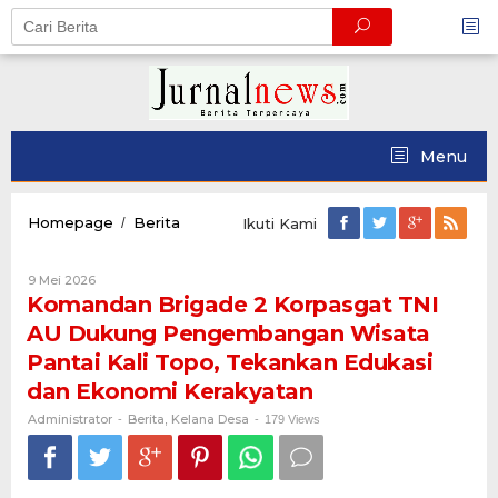
Skip
to
content
Menu
Komandan
Homepage
Berita
/
Ikuti Kami
Brigade
2
Oleh
9 Mei 2026
Korpasgat
Administrator
Komandan Brigade 2 Korpasgat TNI
TNI
AU
AU Dukung Pengembangan Wisata
Dukung
Pantai Kali Topo, Tekankan Edukasi
Pengembangan
Wisata
dan Ekonomi Kerakyatan
Pantai
Administrator
Berita
Kelana Desa
-
,
Kali
-
179 Views
Topo,
Tekankan
Edukasi