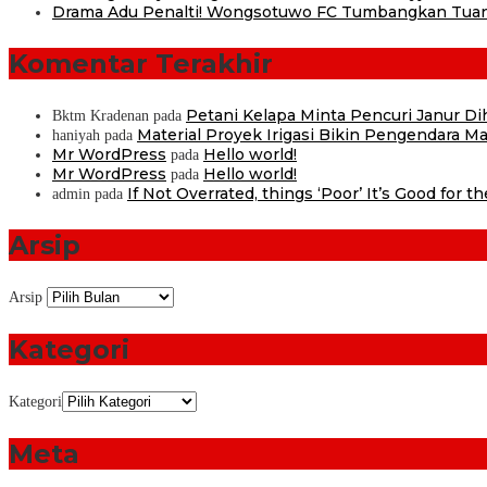
Drama Adu Penalti! Wongsotuwo FC Tumbangkan Tuan
Komentar Terakhir
Petani Kelapa Minta Pencuri Janur D
Bktm Kradenan
pada
Material Proyek Irigasi Bikin Pengendara Mat
haniyah
pada
Mr WordPress
Hello world!
pada
Mr WordPress
Hello world!
pada
If Not Overrated, things ‘Poor’ It’s Good for t
admin
pada
Arsip
Arsip
Kategori
Kategori
Meta