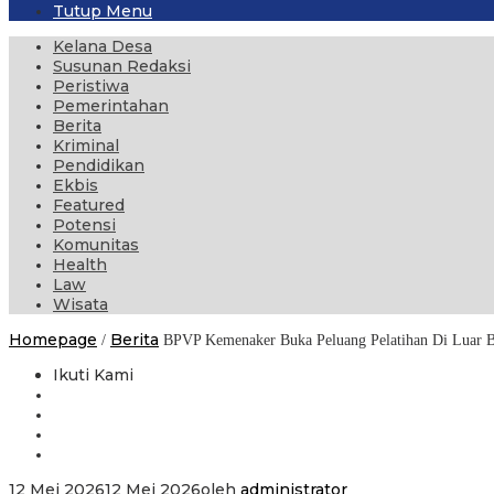
Tutup Menu
Kelana Desa
Susunan Redaksi
Peristiwa
Pemerintahan
Berita
Kriminal
Pendidikan
Ekbis
Featured
Potensi
Komunitas
Health
Law
Wisata
Homepage
Berita
/
BPVP Kemenaker Buka Peluang Pelatihan Di Luar
Ikuti Kami
12 Mei 2026
12 Mei 2026
oleh
administrator