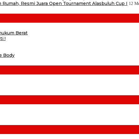
 Rumah, Resmi Juara Open Tournament Alasbuluh Cup I
12 Me
ihukum Berat
i !
he Body