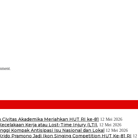
omment.
 Civitas Akademika Meriahkan HUT RI ke-81
12 Mei 2026
ecelakaan Kerja atau Lost-Time Injury (LTI).
12 Mei 2026
ggi Kompak Antisipasi Isu Nasional dan Lokal
12 Mei 2026
ido Pramono Jadi Ikon Singing Competition HUT Ke-81 RI
12