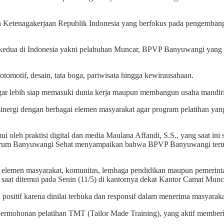
 Ketenagakerjaan Republik Indonesia yang berfokus pada pengembanga
ar kedua di Indonesia yakni pelabuhan Muncar, BPVP Banyuwangi yang t
otomotif, desain, tata boga, pariwisata hingga kewirausahaan.
g agar lebih siap memasuki dunia kerja maupun membangun usaha mandiri
nergi dengan berbagai elemen masyarakat agar program pelatihan yan
oleh praktisi digital dan media Maulana Affandi, S.S., yang saat i
i Forum Banyuwangi Sehat menyampaikan bahwa BPVP Banyuwangi teru
 elemen masyarakat, komunitas, lembaga pendidikan maupun pemerinta
ini saat ditemui pada Senin (11/5) di kantornya dekat Kantor Camat Mun
ositif karena dinilai terbuka dan responsif dalam menerima masyarak
 permohonan pelatihan TMT (Tailor Made Training), yang aktif memberi