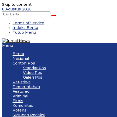
Skip to content
8 Agustus 2026
Terms of Service
Indeks Berita
Tutup Menu
Menu
Berita
Nasional
Contoh Pos
Standar Pos
Video Pos
Galeri Pos
Peristiwa
Pemerintahan
Featured
Kriminal
Ekbis
Komunitas
Potensi
Susunan Redaksi