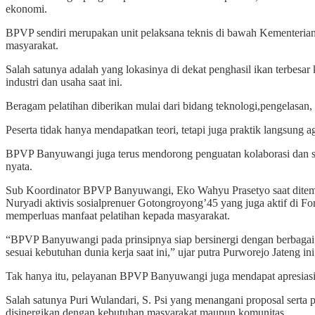
ekonomi.
BPVP sendiri merupakan unit pelaksana teknis di bawah Kementerian
masyarakat.
Salah satunya adalah yang lokasinya di dekat penghasil ikan terbes
industri dan usaha saat ini.
Beragam pelatihan diberikan mulai dari bidang teknologi,pengelasan, 
Peserta tidak hanya mendapatkan teori, tetapi juga praktik langsun
BPVP Banyuwangi juga terus mendorong penguatan kolaborasi dan si
nyata.
Sub Koordinator BPVP Banyuwangi, Eko Wahyu Prasetyo saat ditemui 
Nuryadi aktivis sosialprenuer Gotongroyong’45 yang juga aktif d
memperluas manfaat pelatihan kepada masyarakat.
“BPVP Banyuwangi pada prinsipnya siap bersinergi dengan berbagai
sesuai kebutuhan dunia kerja saat ini,” ujar putra Purworejo Jateng 
Tak hanya itu, pelayanan BPVP Banyuwangi juga mendapat apresiasi p
Salah satunya Puri Wulandari, S. Psi yang menangani proposal serta
disinergikan dengan kebutuhan masyarakat maupun komunitas.