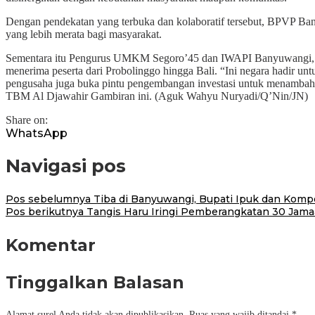
Dengan pendekatan yang terbuka dan kolaboratif tersebut, BPVP Ba
yang lebih merata bagi masyarakat.
Sementara itu Pengurus UMKM Segoro’45 dan IWAPI Banyuwangi, Qur
menerima peserta dari Probolinggo hingga Bali. “Ini negara hadir un
pengusaha juga buka pintu pengembangan investasi untuk menambah l
TBM Al Djawahir Gambiran ini. (Aguk Wahyu Nuryadi/Q’Nin/JN)
Share on:
WhatsApp
Navigasi pos
Pos sebelumnya
Tiba di Banyuwangi, Bupati Ipuk dan Kom
Pos berikutnya
Tangis Haru Iringi Pemberangkatan 30 Jam
Komentar
Tinggalkan Balasan
Alamat surel Anda tidak akan dipublikasikan.
Ruas yang wajib ditandai
*