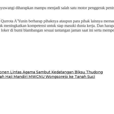
nyuwangi diharapkan mampu menjadi salah satu motor penggerak pening
rota A’Yunin berharap pihaknya ataupun para pihak lainnya memanfa
tuk meningkatkan kompetensi untuk siap masuki dunia kerja. Dan harapa
oker di bumi blambangan sesuai tantangan jaman saat ini serta mempe
ponen Lintas Agama Sambut Kedatangan Biksu Thudong
aah Haji Mandiri MWCNU Wongsorejo ke Tanah Suci